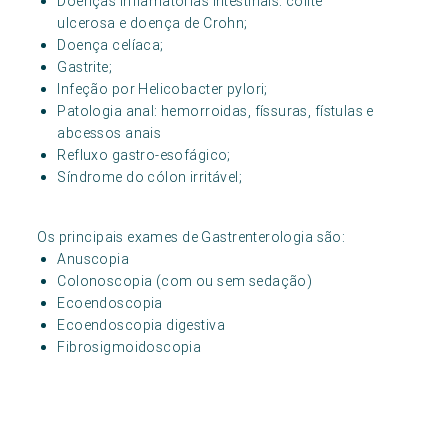
Doenças inflamatórias intestinais: colite
ulcerosa e doença de Crohn;
Doença celíaca;
Gastrite;
Infeção por Helicobacter pylori;
Patologia anal: hemorroidas, físsuras, fístulas e
abcessos anais
Refluxo gastro-esofágico;
Síndrome do cólon irritável;
Os principais exames de Gastrenterologia são:
Anuscopia
Colonoscopia (com ou sem sedação)
Ecoendoscopia
Ecoendoscopia digestiva
Fibrosigmoidoscopia