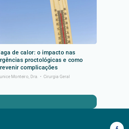
aga de calor: o impacto nas
rgências proctológicas e como
revenir complicações
unice Monteiro, Dra.
•
Cirurgia Geral