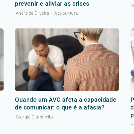
prevenir e aliviar as crises
M
André de Oliveira
•
Acupuntura
r
Quando um AVC afeta a capacidade
P
de comunicar: o que é a afasia?
d
p
Giorgia Giardinello
F