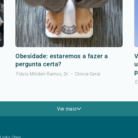
Obesidade: estaremos a fazer a
V
pergunta certa?
u
p
Flávio Mitidieri Ramos, Dr.
•
Clinica Geral
E
Ver mais
Links Úteis