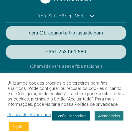
Trofa Saúde Braga Norte
geral@braganorte.trofasaude.com
+351 253 061 580
(Chamada para a rede fixa nacional)
Utilizamos cookies próprios e de terceiros para fins
Política de Privacidade e de Cookies
analíticos. Pode configurar ou recusar os cookies clicando
em “Configuração de cookies”. Também pode aceitar todos
Termos e condições de utilização
os cookies, premindo o botão “Aceitar tudo”. Para mais
informações, pode visitar a nossa Política de privacidade.
Listagem das Unidades Hospitalares
Política de Privacidade
Proteção de Dados
Configurar cookies
Aceitar todos
Livro de Reclamações
Rejeitar