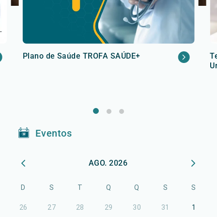
Plano de Saúde TROFA SAÚDE+
T
U
Eventos
AGO. 2026
D
S
T
Q
Q
S
S
26
27
28
29
30
31
1