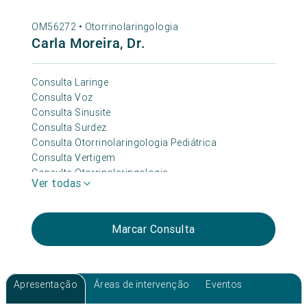
OM56272 •
Otorrinolaringologia
Carla Moreira, Dr.
Consulta Laringe
Consulta Voz
Consulta Sinusite
Consulta Surdez
Consulta Otorrinolaringologia Pediátrica
Consulta Vertigem
Consulta Otorrinolaringologia
Ver todas
Consulta Zumbido
Marcar Consulta
Apresentação
Áreas de intervenção
Eventos