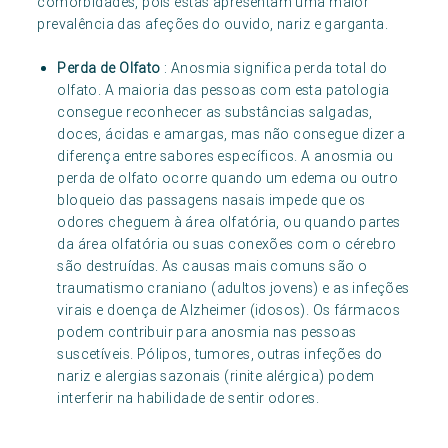
comorbidades, pois estas apresentam uma maior
prevalência das afeções do ouvido, nariz e garganta.
Perda de Olfato
: Anosmia significa perda total do
olfato. A maioria das pessoas com esta patologia
consegue reconhecer as substâncias salgadas,
doces, ácidas e amargas, mas não consegue dizer a
diferença entre sabores específicos. A anosmia ou
perda de olfato ocorre quando um edema ou outro
bloqueio das passagens nasais impede que os
odores cheguem à área olfatória, ou quando partes
da área olfatória ou suas conexões com o cérebro
são destruídas. As causas mais comuns são o
traumatismo craniano (adultos jovens) e as infeções
virais e doença de Alzheimer (idosos). Os fármacos
podem contribuir para anosmia nas pessoas
suscetíveis. Pólipos, tumores, outras infeções do
nariz e alergias sazonais (rinite alérgica) podem
interferir na habilidade de sentir odores.