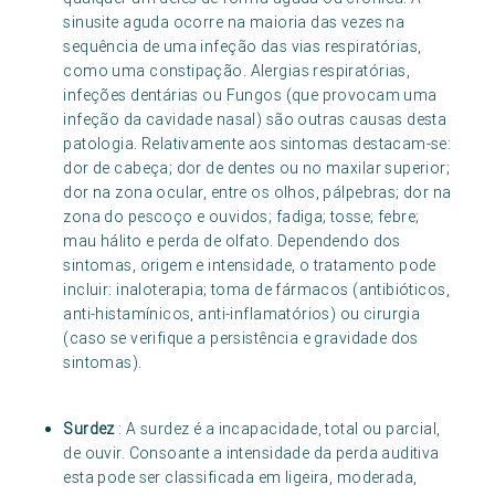
sinusite aguda ocorre na maioria das vezes na
sequência de uma infeção das vias respiratórias,
como uma constipação. Alergias respiratórias,
infeções dentárias ou Fungos (que provocam uma
infeção da cavidade nasal) são outras causas desta
patologia. Relativamente aos sintomas destacam-se:
dor de cabeça; dor de dentes ou no maxilar superior;
dor na zona ocular, entre os olhos, pálpebras; dor na
zona do pescoço e ouvidos; fadiga; tosse; febre;
mau hálito e perda de olfato. Dependendo dos
sintomas, origem e intensidade, o tratamento pode
incluir: inaloterapia; toma de fármacos (antibióticos,
anti-histamínicos, anti-inflamatórios) ou cirurgia
(caso se verifique a persistência e gravidade dos
sintomas).
Surdez
: A surdez é a incapacidade, total ou parcial,
de ouvir. Consoante a intensidade da perda auditiva
esta pode ser classificada em ligeira, moderada,