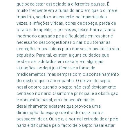
que pode estar associado a diferentes causas. É
muito frequente em alturas do ano em que o clima é
mais frio, sendo consequente, na maiorias das
vezes, a infeções víricas, dores de cabeça, perda de
olfato e do apetite, e, por vezes, febre. Para aliviar o
incómodo causado pela dificuldade em respirar é
necessário descongestionar o nariz ou tornar as
secreções mais fluídas para que seja mais fácil a sua
expulsão. Para tal, existem alguns cuidados que
podem ser adotados em casa e, em algumas
situações, poderá justificar-se a toma de
medicamentos, mas sempre com o aconselhamento
do médico que o acompanha. O desvio do septo
nasal ocorre quando o septo não está devidamente
centrado no nariz. O sintoma principal é a obstrução
e congestão nasal, em consequência do
desalinhamento existente que provoca uma
diminuição do espaço dentro do nariz para a
passagem de ar. Ou seja, a normal entrada de ar pelo
nariz é dificultada pelo facto de o septo nasal estar