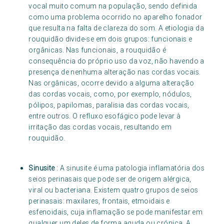
vocal muito comum na população, sendo definida
como uma problema ocorrido no aparelho fonador
que resulta na falta de clareza do som. A etiologia da
rouquidão divide-se em dois grupos: funcionais e
orgânicas. Nas funcionais, a rouquidão é
consequência do próprio uso da voz, não havendo a
presença de nenhuma alteração nas cordas vocais.
Nas orgânicas, ocorre devido a alguma alteração
das cordas vocais, como, por exemplo, nódulos,
pólipos, papilomas, paralisia das cordas vocais,
entre outros. O refluxo esofágico pode levar à
irritação das cordas vocais, resultando em
rouquidão.
Sinusite
: A sinusite é uma patologia inflamatória dos
seios perinasais que pode ser de origem alérgica,
viral ou bacteriana. Existem quatro grupos de seios
perinasais: maxilares, frontais, etmoidais e
esfenoidais, cuja inflamação se pode manifestar em
qualquer um deles de forma aguda ou crónica. A