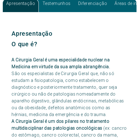
Consulta Glândulas Salivares
Apresentação
Testemunhos
Diferenciação
Áreas de in
Apresentação
O que é?
A Cirurgia Geral é uma especialidade nuclear na
Medicina em virtude da sua ampla abrangência.
São os especialistas de Cirurgia Geral que, não só
estudam a fisiopatologia, como estabelecem o
diagnóstico e posteriormente tratamento, quer seja
cirúrgico ou não de patologias nomeadamente do
aparelho digestivo, glândulas endócrinas, metabólicas
ou da obesidade, defeitos anatómicos como as
hérnias, medicina da emergência e do trauma.
A Cirurgia Geral é um dos pilares no tratamento
multidisciplinar das patologias oncológicas
(ex: cancro
do estômago, cancro colorectal, cancro da mama,