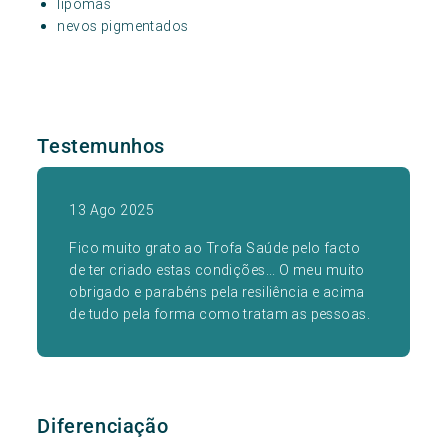
lipomas
nevos pigmentados
Testemunhos
13 Ago 2025
Fico muito grato ao Trofa Saúde pelo facto
de ter criado estas condições... O meu muito
obrigado e parabéns pela resiliência e acima
de tudo pela forma como tratam as pessoas.
Diferenciação