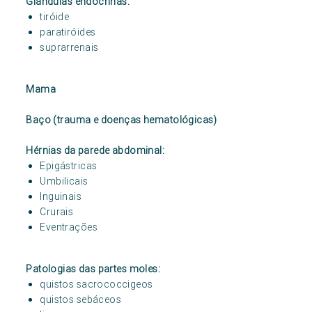
Glândulas endócrinas:
tiróide
paratiróides
suprarrenais
Mama
Baço (trauma e doenças hematológicas)
Hérnias da parede abdominal:
Epigástricas
Umbilicais
Inguinais
Crurais
Eventrações
Patologias das partes moles:
quistos sacrococcigeos
quistos sebáceos