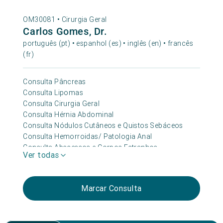
OM30081 •
Cirurgia Geral
Carlos Gomes, Dr.
português (pt) • espanhol (es) • inglês (en) • francês
(fr)
Consulta Pâncreas
Consulta Lipomas
Consulta Cirurgia Geral
Consulta Hérnia Abdominal
Consulta Nódulos Cutâneos e Quistos Sebáceos
Consulta Hemorroidas/ Patologia Anal
Consulta Abscessos e Corpos Estranhos
Ver todas
Consulta Obesidade
Consulta Vesícula e Vias Biliares
Consulta Tiroide
Marcar Consulta
Consulta Proctologia
Consulta Sinais Na Pele
Consulta Oncológica