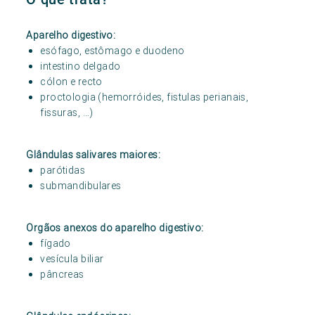
Aparelho digestivo:
esófago, estômago e duodeno
intestino delgado
cólon e recto
proctologia (hemorróides, fistulas perianais,
fissuras, …)
Glândulas salivares maiores:
parótidas
submandibulares
Orgãos anexos do aparelho digestivo:
fígado
vesícula biliar
pâncreas