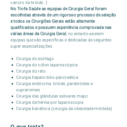
cancro da tiróide…)
No Trofa Saúde as equipas de Cirurgia Geral foram
escolhidas através de um rigoroso processo de seleção
e todos os Cirurgiões Gerais estão altamente
qualificados e possuem experiência comprovada nas
várias áreas da Cirurgia Geral
, no entanto existem
equipas que são específicas e dedicadas às seguintes
super especializações:
Cirurgia do esófago
Cirurgia do cólon laparoscópica
Cirurgia do reto
Cirurgia hepato-bilio-pancreática
Cirurgia endócrina: tiróide, paratiróides e
suprarrenais
Cirurgia das glândulas salivares major
Cirurgia da hérnia por laparoscopia
Cirurgia bariátrica (cirurgia da obesidade mórbida)
O que trata?