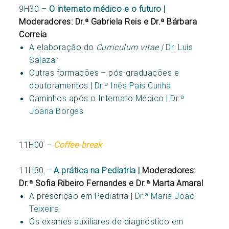
9H30 –
O internato médico e o futuro |
Moderadores: Dr.ª Gabriela Reis e Dr.ª Bárbara
Correia
A elaboração do
Curriculum vitae |
Dr. Luís
Salazar
Outras formações – pós-graduações e
doutoramentos |
Dr.ª Inês Pais Cunha
Caminhos após o Internato Médico |
Dr.ª
Joana Borges
11H00
–
Coffee-break
11H30 –
A prática na Pediatria |
Moderadores:
Dr.ª Sofia Ribeiro Fernandes e Dr.ª Marta Amaral
A prescrição em Pediatria |
Dr.ª Maria João
Teixeira
Os exames auxiliares de diagnóstico em