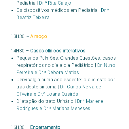
Pediatria |
Dr.ª Rita Calejo
Os dispositivos médicos em Pediatria |
Dr.ª
Beatriz Teixeira
13H30
–
Almoço
14H30 –
Casos clínicos interativos
Pequenos Pulmões, Grandes Questões: casos
respiratórios no dia a dia Pediátrico |
Dr. Nuno
Ferreira e Dr.ª Débora Matias
Cervicalgia numa adolescente: o que esta por
trás deste sintoma |
Dr. Carlos Neiva de
Oliveira e Dr.ª Joana Queirós
Dilatação do trato Urinário |
Dr.ª Marlene
Rodrigues e Dr.ª Mariana Meneses
16H30 –
Encerramento