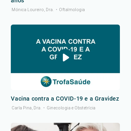
anos
Mónica Loureiro, Dra.
•
Oftalmologia
Vacina contra a COVID-19 e a Gravidez
Carla Pina, Dra.
•
Ginecologia e Obstetrícia