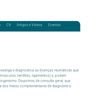
o
CV
Artigos e Vídeos
Eventos
nvestiga e diagnostica as doenças reumáticas que
s (músculos, tendões, ligamentos) e, podem
 organismo. Dispomos de consulta geral, que
te dos meios complementares de diagnóstico