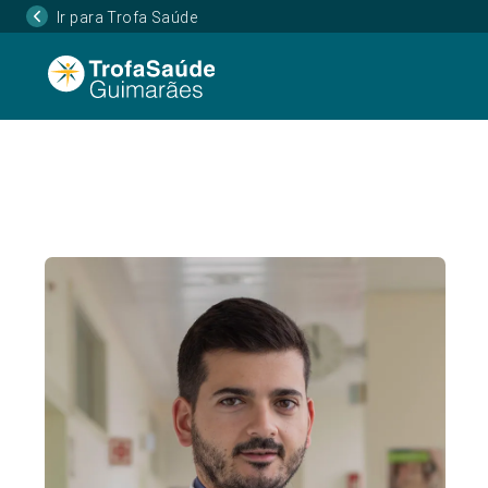
Ir para Trofa Saúde
Página Inicial
Corpo Clínico
Diogo Fonseca,
•
•