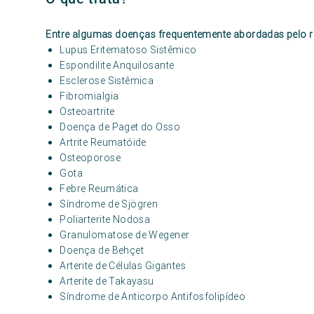
Entre algumas doenças frequentemente abordadas pelo r
Lupus Eritematoso Sistêmico
Espondilite Anquilosante
Esclerose Sistêmica
Fibromialgia
Osteoartrite
Doença de Paget do Osso
Artrite Reumatóide
Osteoporose
Gota
Febre Reumática
Síndrome de Sjögren
Poliarterite Nodosa
Granulomatose de Wegener
Doença de Behçet
Arterite de Células Gigantes
Arterite de Takayasu
Síndrome de Anticorpo Antifosfolipídeo