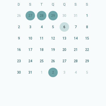
D
S
T
Q
Q
S
S
26
27
28
29
30
31
1
2
3
4
5
6
7
8
9
10
11
12
13
14
15
16
17
18
19
20
21
22
23
24
25
26
27
28
29
30
31
1
2
3
4
5