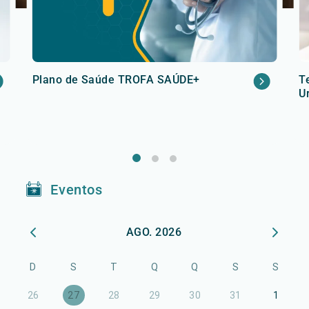
Plano de Saúde TROFA SAÚDE+
T
U
Eventos
AGO. 2026
D
S
T
Q
Q
S
S
26
27
28
29
30
31
1