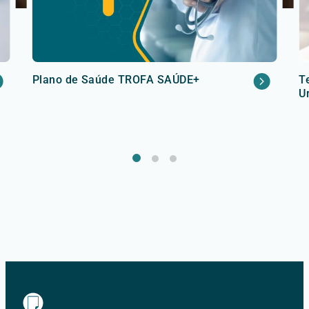
Plano de Saúde TROFA SAÚDE+
T
U