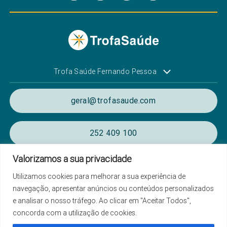
Trofa Saúde Fernando Pessoa
geral@trofasaude.com
252 409 100
Valorizamos a sua privacidade
(Chamada para rede fixa nacional)
Utilizamos cookies para melhorar a sua experiência de
navegação, apresentar anúncios ou conteúdos personalizados
Política de Privacidade e de Cookies
e analisar o nosso tráfego. Ao clicar em "Aceitar Todos",
Termos e condições de utilização
concorda com a utilização de cookies.
Listagem das Unidades Hospitalares