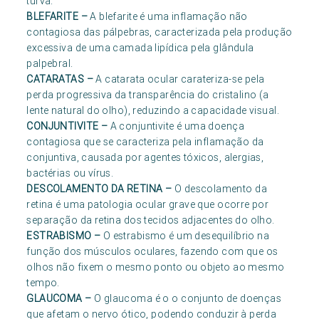
turva.
BLEFARITE
–
A blefarite é uma inflamação não
contagiosa das pálpebras, caracterizada pela produção
excessiva de uma camada lipídica pela glândula
palpebral.
CATARATAS
–
A catarata ocular carateriza-se pela
perda progressiva da transparência do cristalino (a
lente natural do olho), reduzindo a capacidade visual.
CONJUNTIVITE
–
A conjuntivite é uma doença
contagiosa que se caracteriza pela inflamação da
conjuntiva, causada por agentes tóxicos, alergias,
bactérias ou vírus.
DESCOLAMENTO DA RETINA
–
O descolamento da
retina é uma patologia ocular grave que ocorre por
separação da retina dos tecidos adjacentes do olho.
ESTRABISMO
–
O estrabismo é um desequilíbrio na
função dos músculos oculares, fazendo com que os
olhos não fixem o mesmo ponto ou objeto ao mesmo
tempo.
GLAUCOMA
–
O glaucoma é o o conjunto de doenças
que afetam o nervo ótico, podendo conduzir à perda