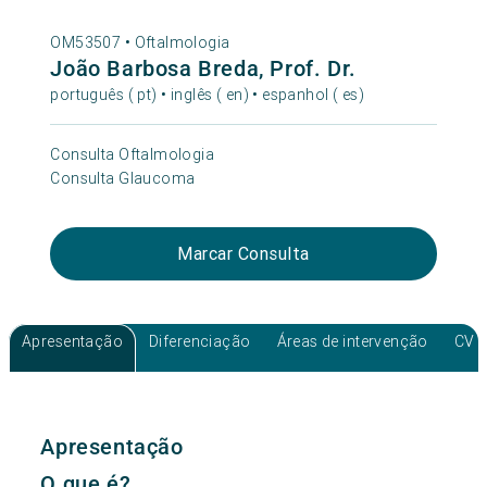
OM53507 •
Oftalmologia
João Barbosa Breda, Prof. Dr.
português ( pt) • inglês ( en) • espanhol ( es)
Consulta Oftalmologia
Consulta Glaucoma
Marcar Consulta
Apresentação
Diferenciação
Áreas de intervenção
CV
Apresentação
O que é?