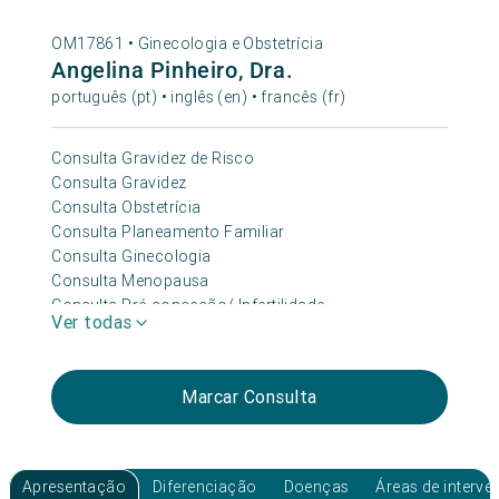
OM17861 •
Ginecologia e Obstetrícia
Angelina Pinheiro, Dra.
português (pt) • inglês (en) • francês (fr)
Consulta Gravidez de Risco
Consulta Gravidez
Consulta Obstetrícia
Consulta Planeamento Familiar
Consulta Ginecologia
Consulta Menopausa
Consulta Pré-conceção/ Infertilidade
Ver todas
Consulta Mama/senologia
Marcar Consulta
Apresentação
Diferenciação
Doenças
Áreas de interv