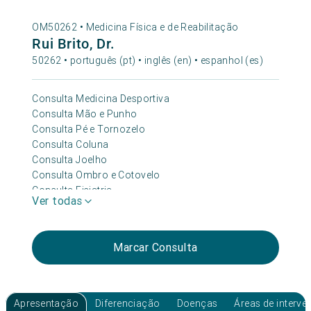
OM50262 •
Medicina Física e de Reabilitação
Rui Brito, Dr.
50262 • português (pt) • inglês (en) • espanhol (es)
Consulta Medicina Desportiva
Consulta Mão e Punho
Consulta Pé e Tornozelo
Consulta Coluna
Consulta Joelho
Consulta Ombro e Cotovelo
Consulta Fisiatria
Ver todas
Consulta Reabilitação Temporo Mandibular
Consulta Anca
Marcar Consulta
Apresentação
Diferenciação
Doenças
Áreas de interv