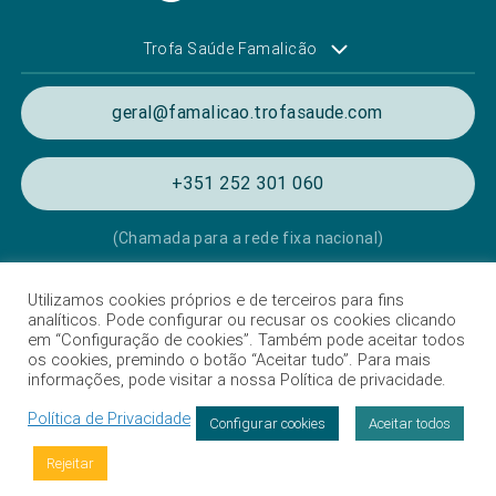
Trofa Saúde Famalicão
geral@famalicao.trofasaude.com
+351 252 301 060
(Chamada para a rede fixa nacional)
Utilizamos cookies próprios e de terceiros para fins
Política de Privacidade e de Cookies
analíticos. Pode configurar ou recusar os cookies clicando
em “Configuração de cookies”. Também pode aceitar todos
Termos e condições de utilização
os cookies, premindo o botão “Aceitar tudo”. Para mais
informações, pode visitar a nossa Política de privacidade.
Listagem das Unidades Hospitalares
Política de Privacidade
Proteção de dados
Configurar cookies
Aceitar todos
Livro de Reclamações
Rejeitar
Intermediação de crédito