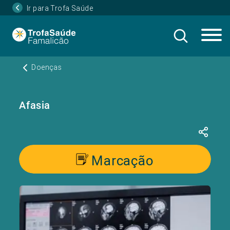
Ir para Trofa Saúde
Doenças
Afasia
Marcação