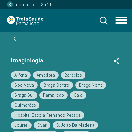
Ir para Trofa Saúde
Imagiologia
Alfena
Amadora
Barcelos
Boa Nova
Braga Centro
Braga Norte
Braga Sul
Famalicão
Gaia
Guimarães
Hospital Escola Fernando Pessoa
Loures
Ovar
S. João Da Madeira