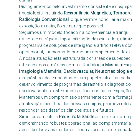
etárias.
Distinguimo-nos pelo investimento consistente em equipa
imagiologia, incluindo
Ressonância Magnética, Tomograf
Radiologia Convencional
, o que permite conciliar a má
exposição a radiação sempre que possível.
Seguimos um modelo focado na conveniência e tranquilid
na hora e na rápida disponibilização de resultados, otimi
progressiva de soluções de inteligência artificial eleva 
operacional, funcionando como um complemento de exce
A nossa atuação está estruturada por áreas de subespeci
diferenciados em áreas como a Ra
diologia Músculo-Esque
Imagiologia Mamária, Cardiovascular, Neurorradiologia e
diagnóstico, desempenhamos um papel central na medicin
desenvolvimento de programas de rastreio e diagnóstico
cardiovascular e osteoarticular, focados na antecipação 
Mantemos um compromisso permanente com a formação c
atualização científica das nossas equipas, promovendo a 
responder aos desafios clínicos atuais e futuros.
Simultaneamente, a
Rede Trofa Saúde
assume-se como par
demonstrando robustez operacional ao complementar a c
acessibilidade aos cuidados. Toda a jornada é desenha