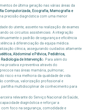
mentos de última geração nas várias áreas da
ia Computorizada, Ecografia, Mamografia e
xima precisão diagnóstica com uma menor
ade do utente, assente na realização de exames
zando os circuitos assistenciais. A integração
continuamente o padrão de segurança e eficiência
lência à diferenciação da equipa médica.
alização clínica, assegurando cuidados altamente
lética, Abdominal e Pélvica, Pediátrica,
 Radiologia de Intervençã
o. Para além do
a proativa e preventiva através do
 precoce nas áreas mamária, pulmonar,
do risco e na melhoria da qualidade de vida.
ontínua, valorização profissional e
partilha multidisciplinar de conhecimento para
ceira relevante do Serviço Nacional de Saúde,
apacidade diagnóstica e reforçar a
da com foco na segurança, comodidade e