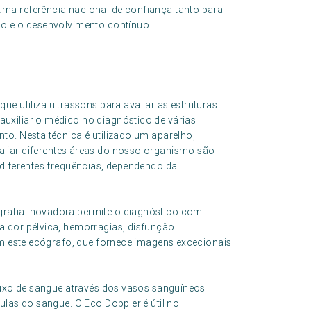
ma referência nacional de confiança tanto para
ão e o desenvolvimento contínuo.
que utiliza ultrassons para avaliar as estruturas
uxiliar o médico no diagnóstico de várias
to. Nesta técnica é utilizado um aparelho,
valiar diferentes áreas do nosso organismo são
diferentes frequências, dependendo da
grafia inovadora permite o diagnóstico com
a dor pélvica, hemorragias, disfunção
om este ecógrafo, que fornece imagens excecionais
fluxo de sangue através dos vasos sanguíneos
ulas do sangue. O Eco Doppler é útil no