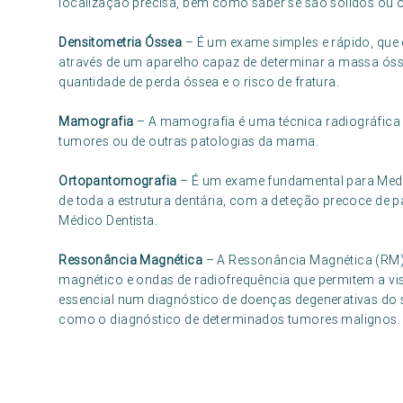
localização precisa, bem como saber se são sólidos ou 
Densitometria Óssea
– É um exame simples e rápido, que 
através de um aparelho capaz de determinar a massa óss
quantidade de perda óssea e o risco de fratura.
Mamografia
– A mamografia é uma técnica radiográfica 
tumores ou de outras patologias da mama.
Ortopantomografia
– É um exame fundamental para Medi
de toda a estrutura dentária, com a deteção precoce de 
Médico Dentista.
Ressonância Magnética
– A Ressonância Magnética (RM
magnético e ondas de radiofrequência que permitem a v
essencial num diagnóstico de doenças degenerativas do s
como o diagnóstico de determinados tumores malignos.