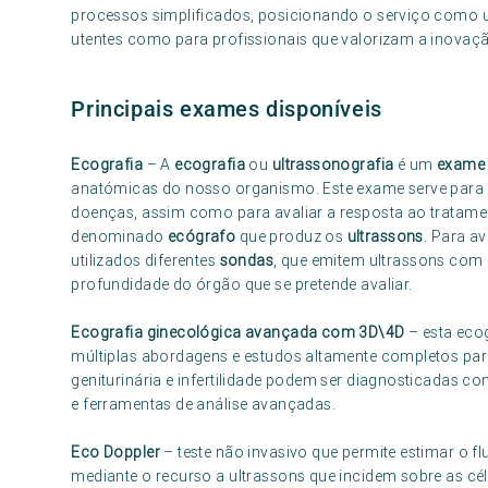
processos simplificados, posicionando o serviço como u
utentes como para profissionais que valorizam a inovaç
Principais exames disponíveis
Ecografia
– A
ecografia
ou
ultrassonografia
é um
exame
anatómicas do nosso organismo. Este exame serve para a
doenças, assim como para avaliar a resposta ao tratamen
denominado
ecógrafo
que produz os
ultrassons
. Para a
utilizados diferentes
sondas
, que emitem ultrassons com 
profundidade do órgão que se pretende avaliar.
Ecografia ginecológica avançada com 3D\4D
– esta eco
múltiplas abordagens e estudos altamente completos par
geniturinária e infertilidade podem ser diagnosticadas c
e ferramentas de análise avançadas.
Eco Doppler
– teste não invasivo que permite estimar o 
mediante o recurso a ultrassons que incidem sobre as cél