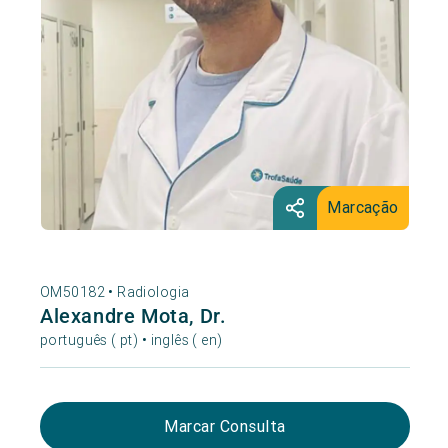
Marcação
OM50182 •
Radiologia
Alexandre Mota, Dr.
português ( pt) • inglês ( en)
Marcar Consulta