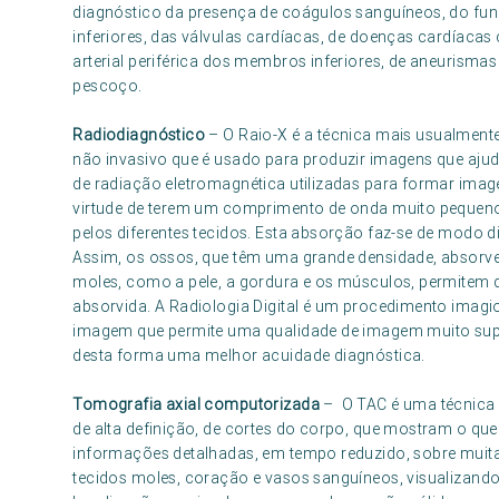
diagnóstico da presença de coágulos sanguíneos, do fu
inferiores, das válvulas cardíacas, de doenças cardíacas 
arterial periférica dos membros inferiores, de aneurisma
pescoço.
Radiodiagnóstico
– O Raio-X é a técnica mais usualment
não invasivo que é usado para produzir imagens que ajud
de radiação eletromagnética utilizadas para formar imag
virtude de terem um comprimento de onda muito pequen
pelos diferentes tecidos. Esta absorção faz-se de modo d
Assim, os ossos, que têm uma grande densidade, absorve
moles, como a pele, a gordura e os músculos, permitem q
absorvida. A Radiologia Digital é um procedimento imagiol
imagem que permite uma qualidade de imagem muito supe
desta forma uma melhor acuidade diagnóstica.
Tomografia axial computorizada
– O TAC é uma técnica 
de alta definição, de cortes do corpo, que mostram o que 
informações detalhadas, em tempo reduzido, sobre muita
tecidos moles, coração e vasos sanguíneos, visualizand