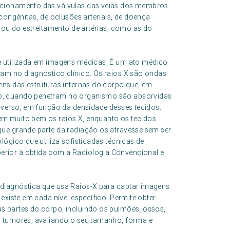
ncionamento das válvulas das veias dos membros
congénitas, de oclusões arteriais, de doença
s ou do estreitamento de artérias, como as do
e utilizada em imagens médicas. É um ato médico
am no diagnóstico clínico. Os raios X são ondas
ens das estruturas internas do corpo que, em
o, quando penetram no organismo são absorvidas
iverso, em função da densidade desses tecidos.
m muito bem os raios X, enquanto os tecidos
ue grande parte da radiação os atravesse sem ser
ógico que utiliza sofisticadas técnicas de
rior à obtida com a Radiologia Convencional e
diagnóstica que usa Raios-X para captar imagens
existe em cada nível específico. Permite obter
s partes do corpo, incluindo os pulmões, ossos,
o tumores, avaliando o seu tamanho, forma e