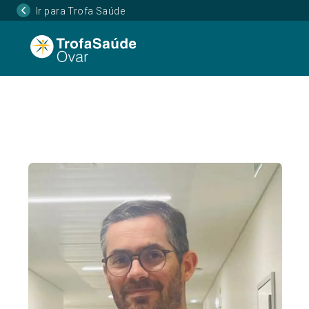
Ir para Trofa Saúde
Página Inicial
Corpo Clínico
Alexandre Mota
•
•