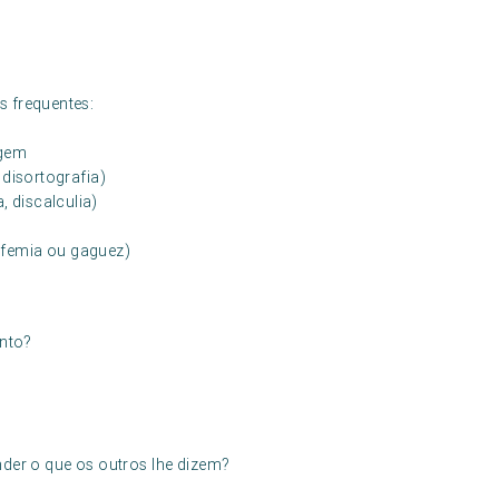
s frequentes:
agem
, disortografia)
, discalculia)
esfemia ou gaguez)
ento?
der o que os outros lhe dizem?