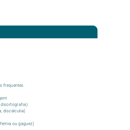
s frequentes:
agem
, disortografia)
, discalculia)
esfemia ou gaguez)