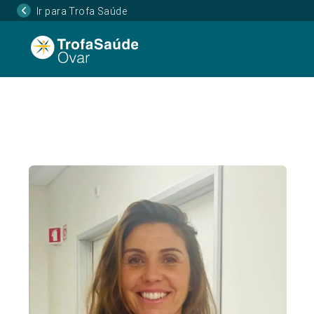
Ir para Trofa Saúde
Página Inicial
Corpo Clínico
Ana Silva
•
•