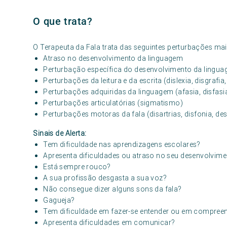
O que trata?
O Terapeuta da Fala trata das seguintes perturbações mai
Atraso no desenvolvimento da linguagem
Perturbação específica do desenvolvimento da lingu
Perturbações da leitura e da escrita (dislexia, disgrafia
Perturbações adquiridas da linguagem (afasia, disfasia
Perturbações articulatórias (sigmatismo)
Perturbações motoras da fala (disartrias, disfonia, d
Sinais de Alerta:
Tem dificuldade nas aprendizagens escolares?
Apresenta dificuldades ou atraso no seu desenvolvim
Está sempre rouco?
A sua profissão desgasta a sua voz?
Não consegue dizer alguns sons da fala?
Gagueja?
Tem dificuldade em fazer-se entender ou em compreen
Apresenta dificuldades em comunicar?