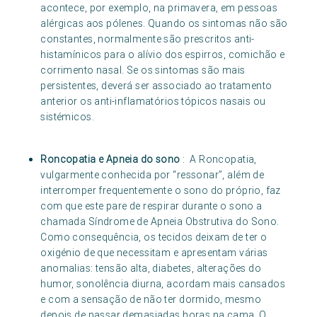
acontece, por exemplo, na primavera, em pessoas
alérgicas aos pólenes. Quando os sintomas não são
constantes, normalmente são prescritos anti-
histamínicos para o alívio dos espirros, comichão e
corrimento nasal. Se os sintomas são mais
persistentes, deverá ser associado ao tratamento
anterior os anti-inflamatórios tópicos nasais ou
sistémicos.
Roncopatia e Apneia do sono
: A Roncopatia,
vulgarmente conhecida por “ressonar”, além de
interromper frequentemente o sono do próprio, faz
com que este pare de respirar durante o sono a
chamada Síndrome de Apneia Obstrutiva do Sono.
Como consequência, os tecidos deixam de ter o
oxigénio de que necessitam e apresentam várias
anomalias: tensão alta, diabetes, alterações do
humor, sonolência diurna, acordam mais cansados
e com a sensação de não ter dormido, mesmo
depois de passar demasiadas horas na cama. O