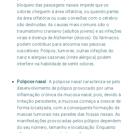
bloqueio das passagens nasais impede que os
odores cheguem à área olfatória, ou quando partes
da área olfatória ou suas conexões com o cérebro
são destruídas. As causas mais comuns são o
traumatismo craniano (adultos jovens) e as infeções
virais e doença de Alzheimer (idosos). Os fármacos
podem contribuir para anosmia nas pessoas
suscetíveis. Pólipos, tumores, outras infeções do
nariz e alergias sazonais (rinite alérgica) podem
interferir na habilidade de sentir odores.
Polipose nasal
: A polipose nasal caracteriza-se pelo
desenvolvimento de pólipos provocado por uma
inflamação crónica da mucosa nasal, pois, devido à
irritação persistente, a mucosa começa a crescer de
forma localizada, com a consequente formação de
massas tumorais nas paredes das fossas nasais. As
manifestações provocadas pelos pólipos dependem
do seu número, tamanho e localização. Enquanto