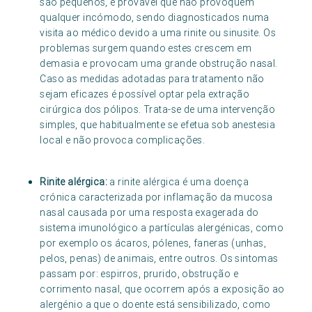
são pequenos, é provável que não provoquem
qualquer incómodo, sendo diagnosticados numa
visita ao médico devido a uma rinite ou sinusite. Os
problemas surgem quando estes crescem em
demasia e provocam uma grande obstrução nasal.
Caso as medidas adotadas para tratamento não
sejam eficazes é possível optar pela extração
cirúrgica dos pólipos. Trata-se de uma intervenção
simples, que habitualmente se efetua sob anestesia
local e não provoca complicações.
Rinite alérgica:
a rinite alérgica é uma doença
crónica caracterizada por inflamação da mucosa
nasal causada por uma resposta exagerada do
sistema imunológico a partículas alergénicas, como
por exemplo os ácaros, pólenes, faneras (unhas,
pelos, penas) de animais, entre outros. Os sintomas
passam por: espirros, prurido, obstrução e
corrimento nasal, que ocorrem após a exposição ao
alergénio a que o doente está sensibilizado, como