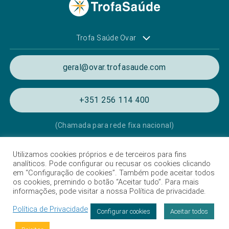
Trofa Saúde Ovar
geral@ovar.trofasaude.com
+351 256 114 400
(Chamada para rede fixa nacional)
Utilizamos cookies próprios e de terceiros para fins
Política de Privacidade e de Cookies
analíticos. Pode configurar ou recusar os cookies clicando
em “Configuração de cookies”. Também pode aceitar todos
Termos e condições de utilização
os cookies, premindo o botão “Aceitar tudo”. Para mais
informações, pode visitar a nossa Política de privacidade.
Listagem das Unidades Hospitalares
Política de Privacidade
Proteção de Dados
Configurar cookies
Aceitar todos
Livro de Reclamações