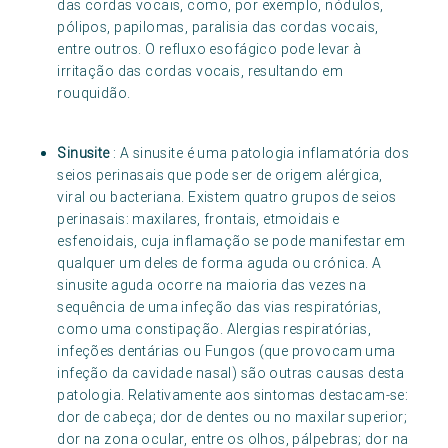
das cordas vocais, como, por exemplo, nódulos,
pólipos, papilomas, paralisia das cordas vocais,
entre outros. O refluxo esofágico pode levar à
irritação das cordas vocais, resultando em
rouquidão.
Sinusite
: A sinusite é uma patologia inflamatória dos
seios perinasais que pode ser de origem alérgica,
viral ou bacteriana. Existem quatro grupos de seios
perinasais: maxilares, frontais, etmoidais e
esfenoidais, cuja inflamação se pode manifestar em
qualquer um deles de forma aguda ou crónica. A
sinusite aguda ocorre na maioria das vezes na
sequência de uma infeção das vias respiratórias,
como uma constipação. Alergias respiratórias,
infeções dentárias ou Fungos (que provocam uma
infeção da cavidade nasal) são outras causas desta
patologia. Relativamente aos sintomas destacam-se:
dor de cabeça; dor de dentes ou no maxilar superior;
dor na zona ocular, entre os olhos, pálpebras; dor na