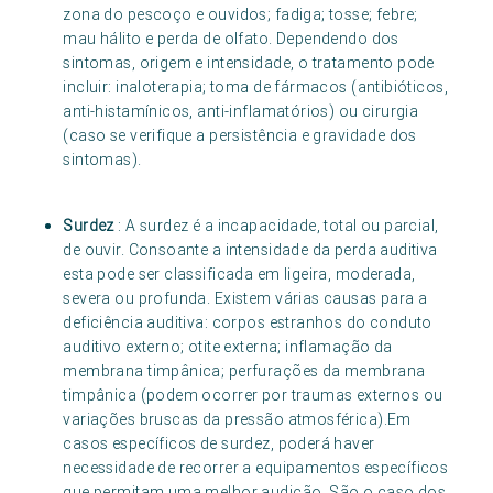
zona do pescoço e ouvidos; fadiga; tosse; febre;
mau hálito e perda de olfato. Dependendo dos
sintomas, origem e intensidade, o tratamento pode
incluir: inaloterapia; toma de fármacos (antibióticos,
anti-histamínicos, anti-inflamatórios) ou cirurgia
(caso se verifique a persistência e gravidade dos
sintomas).
Surdez
: A surdez é a incapacidade, total ou parcial,
de ouvir. Consoante a intensidade da perda auditiva
esta pode ser classificada em ligeira, moderada,
severa ou profunda. Existem várias causas para a
deficiência auditiva: corpos estranhos do conduto
auditivo externo; otite externa; inflamação da
membrana timpânica; perfurações da membrana
timpânica (podem ocorrer por traumas externos ou
variações bruscas da pressão atmosférica).Em
casos específicos de surdez, poderá haver
necessidade de recorrer a equipamentos específicos
que permitam uma melhor audição. São o caso dos