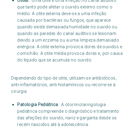
Otites
: Uma otite é uma infeção no canal auditivo
que tanto pode afetar o ouvido externo como o
médio. A otite externa deve-se a uma infeção
causada por bactérias ou fungos, que aparece
quando existe demasiada humidade no ouvido ou
quando as paredes do canal auditivo se lesionam
devido a um eczema ou a uma limpeza demasiado
enérgica. A otite externa provoca dores de ouvidos e
comichão. A otite média provoca dores e, por causa
do líquido que se acumula no ouvido.
Dependendo do tipo de otite, utilizam-se antibióticos,
anti-inflamatórios, anti-histamínicos ou recorre-se à
cirurgia.
Patologia Pediátrica
: A otorrinolaringologia
pediátrica compreende o diagnóstico e tratamento
das afeções do ouvido, nariz e garganta desde os
recém nascidos até à adolescência.