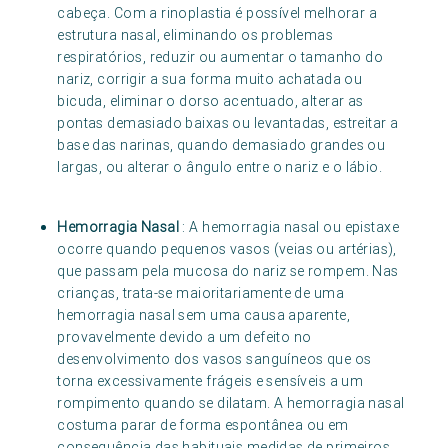
cabeça. Com a rinoplastia é possível melhorar a
estrutura nasal, eliminando os problemas
respiratórios, reduzir ou aumentar o tamanho do
nariz, corrigir a sua forma muito achatada ou
bicuda, eliminar o dorso acentuado, alterar as
pontas demasiado baixas ou levantadas, estreitar a
base das narinas, quando demasiado grandes ou
largas, ou alterar o ângulo entre o nariz e o lábio.
Hemorragia Nasal
: A hemorragia nasal ou epistaxe
ocorre quando pequenos vasos (veias ou artérias),
que passam pela mucosa do nariz se rompem. Nas
crianças, trata-se maioritariamente de uma
hemorragia nasal sem uma causa aparente,
provavelmente devido a um defeito no
desenvolvimento dos vasos sanguíneos que os
torna excessivamente frágeis e sensíveis a um
rompimento quando se dilatam. A hemorragia nasal
costuma parar de forma espontânea ou em
consequência das habituais medidas de primeiros