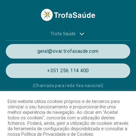
Trofa Saúde
geral@ovar.trofasaude.com
+351 256 114 400
(Chamada para rede fixa nacional)
Este website utiliza cookies próprios e de terceiros para
Política de Privacidade e de Cookies
otimizar o seu funcionamento e proporcionar-lhe uma
melhor experiência de navegação. Ao clicar em “Aceitar
Termos e condições de utilização
todos os cookies”, concorda com a utilização destes
ficheiros. Poderá, ainda, gerir a utilização de cookies através
Listagem das Unidades Hospitalares
da ferramenta de configuração disponibilizada e consultar a
nossa Política de Privacidade e de Cookies.
Proteção de Dados