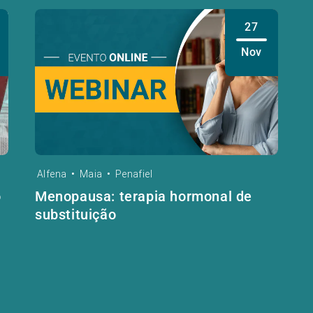
27
Nov
Alfena
•
Maia
•
Penafiel
o
Menopausa: terapia hormonal de
substituição