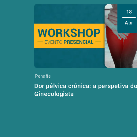
18
Abr
Penafiel
Dor pélvica crónica: a perspetiva d
Ginecologista