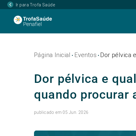
Ir para Trofa Saúde
Página Inicial
Eventos
Dor pélvica 
•
•
Dor pélvica e qua
quando procurar 
publicado em 05 Jun. 2026