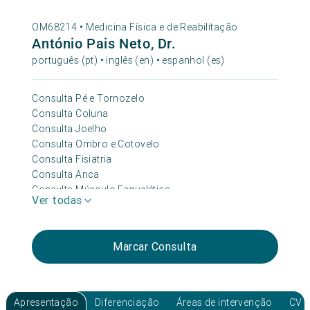
OM68214 •
Medicina Física e de Reabilitação
António Pais Neto, Dr.
português (pt) • inglês (en) • espanhol (es)
Consulta Pé e Tornozelo
Consulta Coluna
Consulta Joelho
Consulta Ombro e Cotovelo
Consulta Fisiatria
Consulta Anca
Consulta Músculo Esquelética
Ver todas
Consulta Reabilitação Pós-AVC
Consulta Reabilitação Neurológica
Consulta Reabilitação Respiratória
Marcar Consulta
Consulta Reabilitação Cardio- Respiratória
Apresentação
Diferenciação
Áreas de intervenção
CV