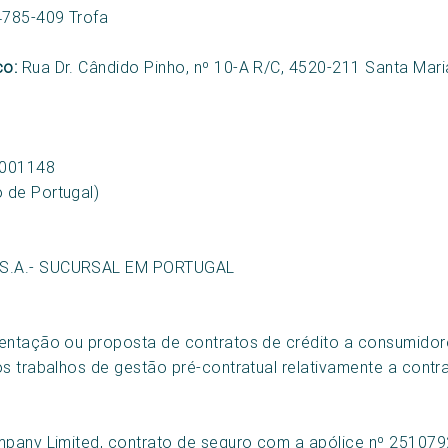
4785-409 Trofa
co:
Rua Dr. Cândido Pinho, nº 10-A R/C, 4520-211 Santa Mari
0001148
 de Portugal)
, S.A.- SUCURSAL EM PORTUGAL
ntação ou proposta de contratos de crédito a consumidore
s trabalhos de gestão pré-contratual relativamente a contr
pany Limited, contrato de seguro com a apólice nº 2510792