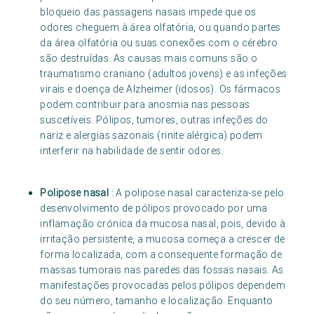
bloqueio das passagens nasais impede que os
odores cheguem à área olfatória, ou quando partes
da área olfatória ou suas conexões com o cérebro
são destruídas. As causas mais comuns são o
traumatismo craniano (adultos jovens) e as infeções
virais e doença de Alzheimer (idosos). Os fármacos
podem contribuir para anosmia nas pessoas
suscetíveis. Pólipos, tumores, outras infeções do
nariz e alergias sazonais (rinite alérgica) podem
interferir na habilidade de sentir odores.
Polipose nasal
: A polipose nasal caracteriza-se pelo
desenvolvimento de pólipos provocado por uma
inflamação crónica da mucosa nasal, pois, devido à
irritação persistente, a mucosa começa a crescer de
forma localizada, com a consequente formação de
massas tumorais nas paredes das fossas nasais. As
manifestações provocadas pelos pólipos dependem
do seu número, tamanho e localização. Enquanto