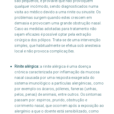
são pequenos, é provável que não provoquem
qualquer incómodo, sendo diagnosticados numa
visita ao médico devido a uma rinite ou sinusite. Os
problemas surgem quando estes crescem em
demasia e provocam uma grande obstrução nasal.
Caso as medidas adotadas para tratamento não
sejam eficazes é possível optar pela extração
cirúrgica dos pólipos. Trata-se de uma intervenção
simples, que habitualmente se efetua sob anestesia
local e não provoca complicações.
Rinite alérgica:
a rinite alérgica é uma doença
crónica caracterizada por inflamação da mucosa
nasal causada por uma resposta exagerada do
sistema imunológico a partículas alergénicas, como
por exemplo os ácaros, pólenes, faneras (unhas,
pelos, penas) de animais, entre outros. Os sintomas
passam por: espirros, prurido, obstrução e
corrimento nasal, que ocorrem após a exposição ao
alergénio a que o doente está sensibilizado, como