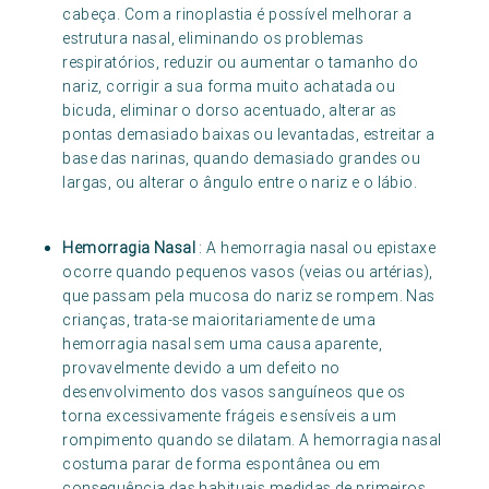
cabeça. Com a rinoplastia é possível melhorar a
estrutura nasal, eliminando os problemas
respiratórios, reduzir ou aumentar o tamanho do
nariz, corrigir a sua forma muito achatada ou
bicuda, eliminar o dorso acentuado, alterar as
pontas demasiado baixas ou levantadas, estreitar a
base das narinas, quando demasiado grandes ou
largas, ou alterar o ângulo entre o nariz e o lábio.
Hemorragia Nasal
: A hemorragia nasal ou epistaxe
ocorre quando pequenos vasos (veias ou artérias),
que passam pela mucosa do nariz se rompem. Nas
crianças, trata-se maioritariamente de uma
hemorragia nasal sem uma causa aparente,
provavelmente devido a um defeito no
desenvolvimento dos vasos sanguíneos que os
torna excessivamente frágeis e sensíveis a um
rompimento quando se dilatam. A hemorragia nasal
costuma parar de forma espontânea ou em
consequência das habituais medidas de primeiros