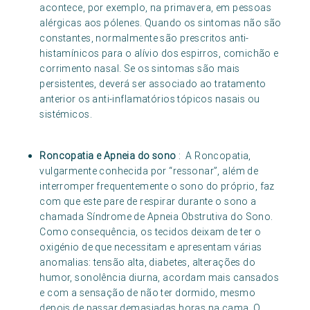
acontece, por exemplo, na primavera, em pessoas
alérgicas aos pólenes. Quando os sintomas não são
constantes, normalmente são prescritos anti-
histamínicos para o alívio dos espirros, comichão e
corrimento nasal. Se os sintomas são mais
persistentes, deverá ser associado ao tratamento
anterior os anti-inflamatórios tópicos nasais ou
sistémicos.
Roncopatia e Apneia do sono
: A Roncopatia,
vulgarmente conhecida por “ressonar”, além de
interromper frequentemente o sono do próprio, faz
com que este pare de respirar durante o sono a
chamada Síndrome de Apneia Obstrutiva do Sono.
Como consequência, os tecidos deixam de ter o
oxigénio de que necessitam e apresentam várias
anomalias: tensão alta, diabetes, alterações do
humor, sonolência diurna, acordam mais cansados
e com a sensação de não ter dormido, mesmo
depois de passar demasiadas horas na cama. O