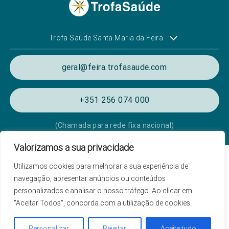
Trofa Saúde Santa Maria da Feira
geral@feira.trofasaude.com
+351 256 074 000
(Chamada para rede fixa nacional)
Valorizamos a sua privacidade
Política de Privacidade e Cookies
Utilizamos cookies para melhorar a sua experiência de
Termos e condições de utilização
navegação, apresentar anúncios ou conteúdos
personalizados e analisar o nosso tráfego. Ao clicar em
Listagem das Unidades Hospitalares
"Aceitar Todos", concorda com a utilização de cookies.
Proteção de Dados
Livro de Reclamações
Personalizar
Rejeitar
Aceite tudo