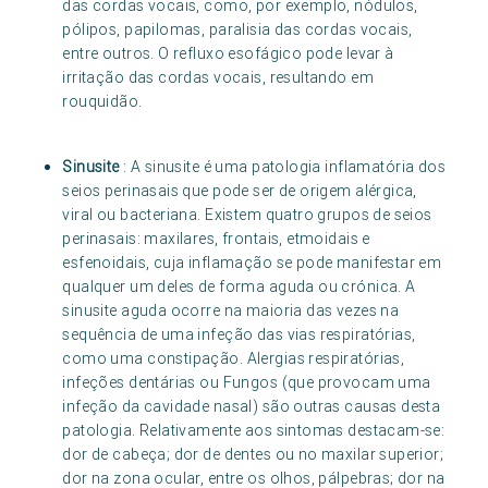
das cordas vocais, como, por exemplo, nódulos,
pólipos, papilomas, paralisia das cordas vocais,
entre outros. O refluxo esofágico pode levar à
irritação das cordas vocais, resultando em
rouquidão.
Sinusite
: A sinusite é uma patologia inflamatória dos
seios perinasais que pode ser de origem alérgica,
viral ou bacteriana. Existem quatro grupos de seios
perinasais: maxilares, frontais, etmoidais e
esfenoidais, cuja inflamação se pode manifestar em
qualquer um deles de forma aguda ou crónica. A
sinusite aguda ocorre na maioria das vezes na
sequência de uma infeção das vias respiratórias,
como uma constipação. Alergias respiratórias,
infeções dentárias ou Fungos (que provocam uma
infeção da cavidade nasal) são outras causas desta
patologia. Relativamente aos sintomas destacam-se:
dor de cabeça; dor de dentes ou no maxilar superior;
dor na zona ocular, entre os olhos, pálpebras; dor na