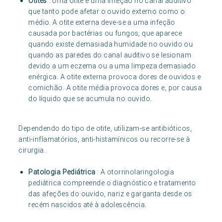
Otites
: Uma otite é uma infeção no canal auditivo
que tanto pode afetar o ouvido externo como o
médio. A otite externa deve-se a uma infeção
causada por bactérias ou fungos, que aparece
quando existe demasiada humidade no ouvido ou
quando as paredes do canal auditivo se lesionam
devido a um eczema ou a uma limpeza demasiado
enérgica. A otite externa provoca dores de ouvidos e
comichão. A otite média provoca dores e, por causa
do líquido que se acumula no ouvido.
Dependendo do tipo de otite, utilizam-se antibióticos,
anti-inflamatórios, anti-histamínicos ou recorre-se à
cirurgia.
Patologia Pediátrica
: A otorrinolaringologia
pediátrica compreende o diagnóstico e tratamento
das afeções do ouvido, nariz e garganta desde os
recém nascidos até à adolescência.