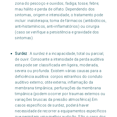
zona do pescoço e ouvidos; fadiga; tosse; febre;
mau hálito e perda de olfato. Dependendo dos
sintomas, origem e intensidade, o tratamento pode
incluir: inaloterapia; toma de fármacos (antibióticos,
anti-histamínicos, anti-inflamatórios) ou cirurgia
(caso se verifique a persistência e gravidade dos
sintomas).
Surdez
: A surdez é a incapacidade, total ou parcial,
de ouvir. Consoante a intensidade da perda auditiva
esta pode ser classificada em ligeira, moderada,
severa ou profunda. Existem várias causas para a
deficiência auditiva: corpos estranhos do conduto
auditivo externo; otite externa; inflamação da
membrana timpânica; perfurações da membrana
timpânica (podem ocorrer por traumas externos ou
variações bruscas da pressão atmosférica).Em
casos específicos de surdez, poderá haver
necessidade de recorrer a equipamentos específicos
que permitam uma melhor audição. São o caso dos