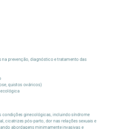
na prevenção, diagnóstico e tratamento das
o
se, quistos ováricos)
necológica
as condições ginecológicas, incluindo síndrome
al, cicatrizes pós-parto, dor nas relações sexuais e
ionando abordagens minimamente invasivas e