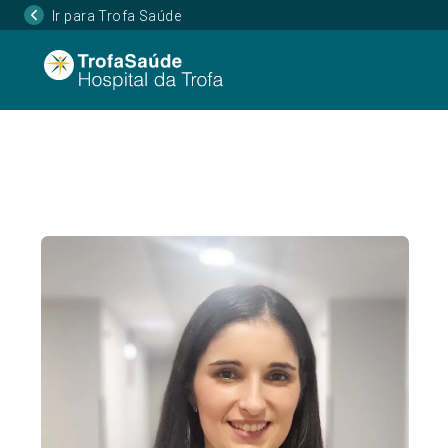
Ir para Trofa Saúde
Página Inicial
Corpo Clínico
Ana Catarina Bo
•
•