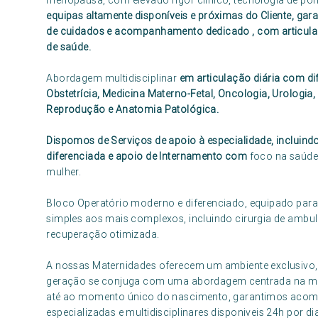
menopausa, com elevado rigor clínico, tecnologia de po
equipas altamente disponíveis e próximas do Cliente, gar
de cuidados e acompanhamento dedicado , com articulaçã
de saúde.
Abordagem multidisciplinar
em articulação diária com d
Obstetrícia, Medicina Materno-Fetal, Oncologia, Urologia,
Reprodução e Anatomia Patológica.
Dispomos de Serviços de apoio à especialidade, incluin
diferenciada e apoio de Internamento com
foco na saúde 
mulher.
Bloco Operatório moderno e diferenciado, equipado para
simples aos mais complexos, incluindo cirurgia de ambul
recuperação otimizada.
A nossas Maternidades oferecem um ambiente exclusivo, e
geração se conjuga com uma abordagem centrada na mulhe
até ao momento único do nascimento, garantimos acom
especializadas e multidisciplinares disponiveis 24h por d