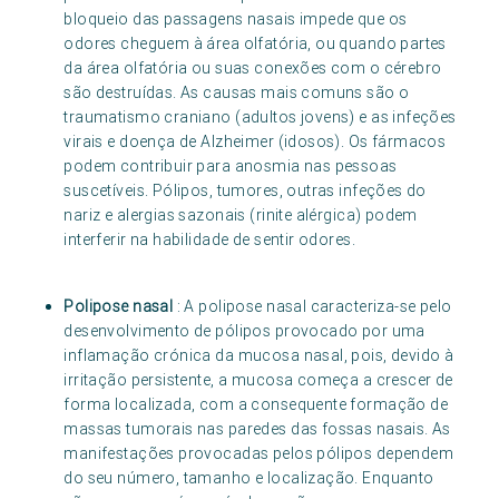
bloqueio das passagens nasais impede que os
odores cheguem à área olfatória, ou quando partes
da área olfatória ou suas conexões com o cérebro
são destruídas. As causas mais comuns são o
traumatismo craniano (adultos jovens) e as infeções
virais e doença de Alzheimer (idosos). Os fármacos
podem contribuir para anosmia nas pessoas
suscetíveis. Pólipos, tumores, outras infeções do
nariz e alergias sazonais (rinite alérgica) podem
interferir na habilidade de sentir odores.
Polipose nasal
: A polipose nasal caracteriza-se pelo
desenvolvimento de pólipos provocado por uma
inflamação crónica da mucosa nasal, pois, devido à
irritação persistente, a mucosa começa a crescer de
forma localizada, com a consequente formação de
massas tumorais nas paredes das fossas nasais. As
manifestações provocadas pelos pólipos dependem
do seu número, tamanho e localização. Enquanto