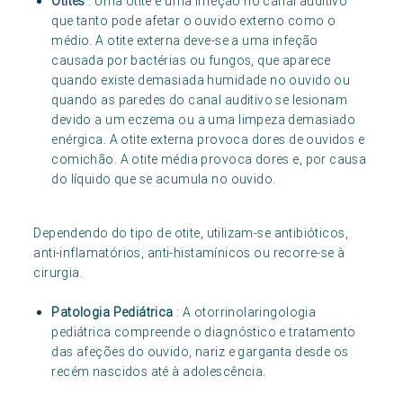
Otites
: Uma otite é uma infeção no canal auditivo
que tanto pode afetar o ouvido externo como o
médio. A otite externa deve-se a uma infeção
causada por bactérias ou fungos, que aparece
quando existe demasiada humidade no ouvido ou
quando as paredes do canal auditivo se lesionam
devido a um eczema ou a uma limpeza demasiado
enérgica. A otite externa provoca dores de ouvidos e
comichão. A otite média provoca dores e, por causa
do líquido que se acumula no ouvido.
Dependendo do tipo de otite, utilizam-se antibióticos,
anti-inflamatórios, anti-histamínicos ou recorre-se à
cirurgia.
Patologia Pediátrica
: A otorrinolaringologia
pediátrica compreende o diagnóstico e tratamento
das afeções do ouvido, nariz e garganta desde os
recém nascidos até à adolescência.