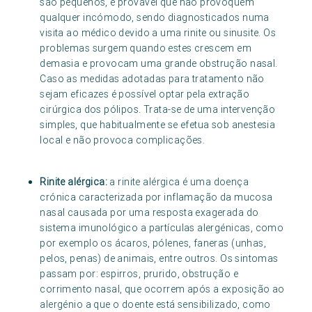
são pequenos, é provável que não provoquem
qualquer incómodo, sendo diagnosticados numa
visita ao médico devido a uma rinite ou sinusite. Os
problemas surgem quando estes crescem em
demasia e provocam uma grande obstrução nasal.
Caso as medidas adotadas para tratamento não
sejam eficazes é possível optar pela extração
cirúrgica dos pólipos. Trata-se de uma intervenção
simples, que habitualmente se efetua sob anestesia
local e não provoca complicações.
Rinite alérgica:
a rinite alérgica é uma doença
crónica caracterizada por inflamação da mucosa
nasal causada por uma resposta exagerada do
sistema imunológico a partículas alergénicas, como
por exemplo os ácaros, pólenes, faneras (unhas,
pelos, penas) de animais, entre outros. Os sintomas
passam por: espirros, prurido, obstrução e
corrimento nasal, que ocorrem após a exposição ao
alergénio a que o doente está sensibilizado, como