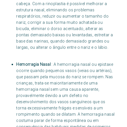
cabeça. Com a rinoplastia é possível melhorar a
estrutura nasal, eliminando os problemas
respiratórios, reduzir ou aumentar o tamanho do
nariz, corrigir a sua forma muito achatada ou
bicuda, eliminar o dorso acentuado, alterar as
pontas demasiado baixas ou levantadas, estreitar a
base das narinas, quando demasiado grandes ou
largas, ou alterar o ângulo entre o nariz e o lábio.
Hemorragia Nasal
: A hemorragia nasal ou epistaxe
ocorre quando pequenos vasos (veias ou artérias),
que passam pela mucosa do nariz se rompem. Nas
crianças, trata-se maioritariamente de uma
hemorragia nasal sem uma causa aparente,
provavelmente devido a um defeito no
desenvolvimento dos vasos sanguíneos que os
torna excessivamente frágeis e sensíveis a um
rompimento quando se dilatam. A hemorragia nasal
costuma parar de forma espontânea ou em
consequência das habituais medidas de primeiros