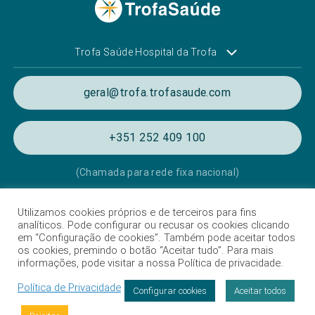
Trofa Saúde Hospital da Trofa
geral@trofa.trofasaude.com
+351 252 409 100
(Chamada para rede fixa nacional)
Utilizamos cookies próprios e de terceiros para fins
Política de Privacidade e de Cookies
analíticos. Pode configurar ou recusar os cookies clicando
em “Configuração de cookies”. Também pode aceitar todos
Termos e condições de utilização
os cookies, premindo o botão “Aceitar tudo”. Para mais
informações, pode visitar a nossa Política de privacidade.
Listagem das Unidades Hospitalares
Política de Privacidade
Proteção de Dados
Configurar cookies
Aceitar todos
Livro de Reclamações