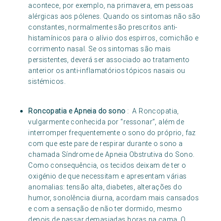
acontece, por exemplo, na primavera, em pessoas
alérgicas aos pólenes. Quando os sintomas não são
constantes, normalmente são prescritos anti-
histamínicos para o alívio dos espirros, comichão e
corrimento nasal. Se os sintomas são mais
persistentes, deverá ser associado ao tratamento
anterior os anti-inflamatórios tópicos nasais ou
sistémicos.
Roncopatia e Apneia do sono
: A Roncopatia,
vulgarmente conhecida por “ressonar”, além de
interromper frequentemente o sono do próprio, faz
com que este pare de respirar durante o sono a
chamada Síndrome de Apneia Obstrutiva do Sono.
Como consequência, os tecidos deixam de ter o
oxigénio de que necessitam e apresentam várias
anomalias: tensão alta, diabetes, alterações do
humor, sonolência diurna, acordam mais cansados
e com a sensação de não ter dormido, mesmo
depois de passar demasiadas horas na cama. O