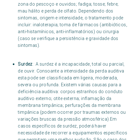
zona do pescoço e ouvidos; fadiga; tosse; febre;
mau hálito e perda de olfato. Dependendo dos
sintomas, origem e intensidade, o tratamento pode
incluir: inaloterapia; toma de fármacos (antibióticos,
anti-histamínicos, anti-inflamatórios) ou cirurgia
(caso se verifique a persistência e gravidade dos
sintomas).
Surdez
: A surdez é a incapacidade, total ou parcial,
de ouvir. Consoante a intensidade da perda auditiva
esta pode ser classificada em ligeira, moderada,
severa ou profunda. Existem várias causas para a
deficiência auditiva: corpos estranhos do conduto
auditivo externo; otite externa; inflamação da
membrana timpânica; perfurações da membrana
timpânica (podem ocorrer por traumas externos ou
variações bruscas da pressão atmosférica).Em
casos específicos de surdez, poderá haver
necessidade de recorrer a equipamentos específicos
que permitam uma melhor audição. São o caso dos