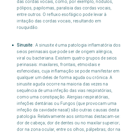
das cordas vocais, como, por exemplo, nódulos,
pólipos, papilomas, paralisia das cordas vocais,
entre outros. O refluxo esofágico pode levar à
irritação das cordas vocais, resultando em
rouquidão.
Sinusite
: A sinusite é uma patologia inflamatória dos
seios perinasais que pode ser de origem alérgica,
viral ou bacteriana. Existem quatro grupos de seios
perinasais: maxilares, frontais, etmoidais e
esfenoidais, cuja inflamação se pode manifestar em
qualquer um deles de forma aguda ou crónica. A
sinusite aguda ocorre na maioria das vezes na
sequência de uma infeção das vias respiratórias,
como uma constipação. Alergias respiratórias,
infeções dentárias ou Fungos (que provocam uma
infeção da cavidade nasal) são outras causas desta
patologia. Relativamente aos sintomas destacam-se:
dor de cabeça; dor de dentes ou no maxilar superior;
dor na zona ocular, entre os olhos, pálpebras; dor na