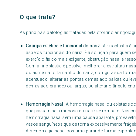
O que trata?
As principais patologias tratadas pela otorrinolaringologi
Cirurgia estética e funcional do nariz
: A rinoplastia é 
aspetos funcionais do nariz. É a solução para quem se
exercício físico mais exigente, obstrução nasal e res
Com a rinoplastia é possível melhorar a estrutura nasa
ou aumentar o tamanho do nariz, corrigir a sua forma
acentuado, alterar as pontas demasiado baixas ou leva
demasiado grandes ou largas, ou alterar o ângulo entre
Hemorragia Nasal
: A hemorragia nasal ou epistaxe oc
que passam pela mucosa do nariz se rompem. Nas cria
hemorragia nasal sem uma causa aparente, provavelm
vasos sanguíneos que os torna excessivamente frágei
A hemorragia nasal costuma parar de forma espontân