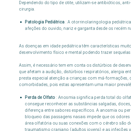
Dependendo do tipo de otite, utilizam-se antibióticos, anti
cirurgia.
Patologia Pediátrica
: A otorrinolaringologia pediátri
afeções do ouvido, nariz e garganta desde os recém n
As doenças em idade pediátrica têm características muit
desenvolvimento físico e mental podendo trazer sequelas i
Assim, é necessário tem em conta os distúrbios de desen
que afetam a audição, distúrbios respiratórios, alergia en
presta especial atenção a crianças com má-formações, di
comorbidades, pois estas apresentam uma maior prevalên
Perda de Olfato
: Anosmia significa perda total do olf
consegue reconhecer as substâncias salgadas, doces,
diferença entre sabores específicos. A anosmia ou p
bloqueio das passagens nasais impede que os odores 
área olfatória ou suas conexões com o cérebro são d
traumatismo craniano (adultos jovens) e as infeções v