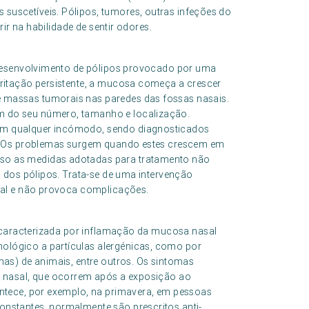
suscetíveis. Pólipos, tumores, outras infeções do
rir na habilidade de sentir odores.
 desenvolvimento de pólipos provocado por uma
rritação persistente, a mucosa começa a crescer
 massas tumorais nas paredes das fossas nasais.
 do seu número, tamanho e localização.
em qualquer incómodo, sendo diagnosticados
te. Os problemas surgem quando estes crescem em
so as medidas adotadas para tratamento não
a dos pólipos. Trata-se de uma intervenção
ocal e não provoca complicações.
 caracterizada por inflamação da mucosa nasal
ológico a partículas alergénicas, como por
nas) de animais, entre outros. Os sintomas
o nasal, que ocorrem após a exposição ao
ontece, por exemplo, na primavera, em pessoas
nstantes, normalmente são prescritos anti-