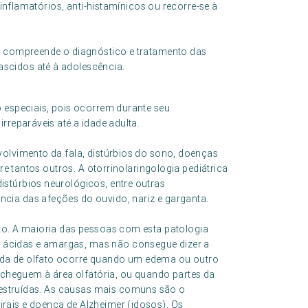
-inflamatórios, anti-histamínicos ou recorre-se à
ca compreende o diagnóstico e tratamento das
ascidos até à adolescência.
o especiais, pois ocorrem durante seu
rreparáveis até a idade adulta.
volvimento da fala, distúrbios do sono, doenças
tre tantos outros. A otorrinolaringologia pediátrica
stúrbios neurológicos, entre outras
cia das afeções do ouvido, nariz e garganta.
ato. A maioria das pessoas com esta patologia
 ácidas e amargas, mas não consegue dizer a
erda de olfato ocorre quando um edema ou outro
cheguem à área olfatória, ou quando partes da
estruídas. As causas mais comuns são o
irais e doença de Alzheimer (idosos). Os