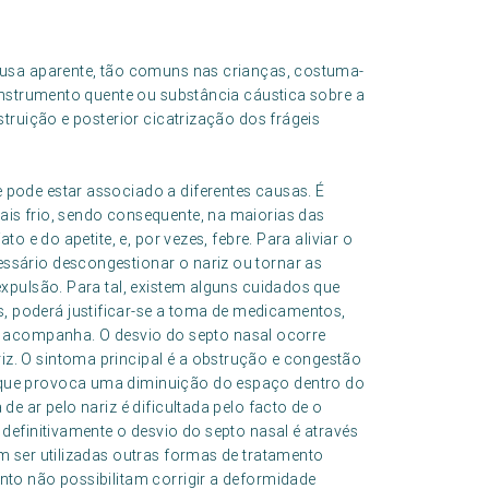
ausa aparente, tão comuns nas crianças, costuma-
instrumento quente ou substância cáustica sobre a
truição e posterior cicatrização dos frágeis
 pode estar associado a diferentes causas. É
ais frio, sendo consequente, na maiorias das
to e do apetite, e, por vezes, febre. Para aliviar o
ssário descongestionar o nariz ou tornar as
expulsão. Para tal, existem alguns cuidados que
 poderá justificar-se a toma de medicamentos,
acompanha. O desvio do septo nasal ocorre
z. O sintoma principal é a obstrução e congestão
 que provoca uma diminuição do espaço dentro do
de ar pelo nariz é dificultada pelo facto de o
 definitivamente o desvio do septo nasal é através
em ser utilizadas outras formas de tratamento
nto não possibilitam corrigir a deformidade