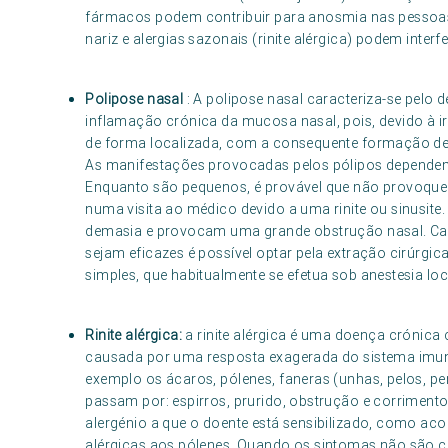
fármacos podem contribuir para anosmia nas pessoas 
nariz e alergias sazonais (rinite alérgica) podem interfe
Polipose nasal
: A polipose nasal caracteriza-se pelo
inflamação crónica da mucosa nasal, pois, devido à i
de forma localizada, com a consequente formação de
As manifestações provocadas pelos pólipos dependem
Enquanto são pequenos, é provável que não provoqu
numa visita ao médico devido a uma rinite ou sinusi
demasia e provocam uma grande obstrução nasal. Ca
sejam eficazes é possível optar pela extração cirúrgic
simples, que habitualmente se efetua sob anestesia l
Rinite alérgica:
a rinite alérgica é uma doença crónica
causada por uma resposta exagerada do sistema imun
exemplo os ácaros, pólenes, faneras (unhas, pelos, pe
passam por: espirros, prurido, obstrução e corriment
alergénio a que o doente está sensibilizado, como ac
alérgicas aos pólenes. Quando os sintomas não são co