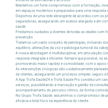
eficiente de estimativas e acordos.
Mantemos um forte compromisso com a formação, investi
em espaços modernos e preparados para uma resposta c
Dispomos de uma rede abrangente de acordos com os pri
seguradoras, assegurando um acesso alargado e em cond
saúde.
Prestamos cuidados a doentes de todas as idades com 
prevenção.
Tratamos um vasto conjunto de patologias, incluindo doe
equilíbrio, alterações da voz e patologia tumoral da cab
A nossa abordagem é multidisciplinar, em articulação c
resposta integrada e eficiente. Sempre que possível, os
promovendo maior rapidez e comodidade, com o apoio de
As intervenções cirúrgicas são cuidadosamente planead
de clientes, assegurando um processo simples, seguro e 
A App Trofa Saúde24 e Trofa Saúde Pro constitui um cana
serviços, possibilitando a marcação e gestão de consulta
acompanhamento do percurso clínico, de forma cómoda, 
No Grupo Trofa Saúde, assumimos o compromisso de pre
eficácia e total foco na experiência do cliente.