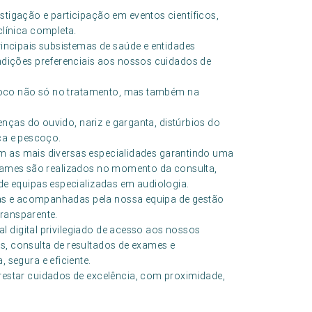
gação e participação em eventos científicos,
línica completa.
ncipais subsistemas de saúde e entidades
ições preferenciais aos nossos cuidados de
foco não só no tratamento, mas também na
nças do ouvido, nariz e garganta, distúrbios do
eça e pescoço.
om as mais diversas especialidades garantindo uma
 exames são realizados no momento da consulta,
 equipas especializadas em audiologia.
as e acompanhadas pela nossa equipa de gestão
transparente.
l digital privilegiado de acesso aos nossos
s, consulta de resultados de exames e
segura e eficiente.
star cuidados de excelência, com proximidade,