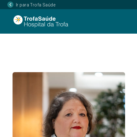
Ir para Trofa Saúde
Página Inicial
Corpo Clínico
Elizabete Vieira
•
•