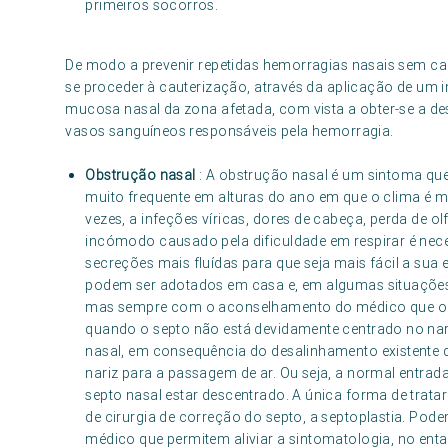
primeiros socorros.
De modo a prevenir repetidas hemorragias nasais sem c
se proceder à cauterização, através da aplicação de um 
mucosa nasal da zona afetada, com vista a obter-se a des
vasos sanguíneos responsáveis pela hemorragia.
Obstrução nasal
: A obstrução nasal é um sintoma que
muito frequente em alturas do ano em que o clima é m
vezes, a infeções víricas, dores de cabeça, perda de olfa
incómodo causado pela dificuldade em respirar é nece
secreções mais fluídas para que seja mais fácil a sua 
podem ser adotados em casa e, em algumas situações,
mas sempre com o aconselhamento do médico que o 
quando o septo não está devidamente centrado no nari
nasal, em consequência do desalinhamento existente
nariz para a passagem de ar. Ou seja, a normal entrada 
septo nasal estar descentrado. A única forma de tratar
de cirurgia de correção do septo, a septoplastia. Pod
médico que permitem aliviar a sintomatologia, no enta