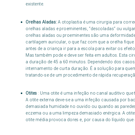
existente.
Orelhas Aladas:
A otoplastia é uma cirurgia para corr
orelhas aladas e proeminentes, “descoladas” ou vulg
orelhas aladas ou proeminentes são uma deformidad
cartilagem auricular, o que faz com que a orelha fique
antes de a criança ir para a escola para evitar os efe
Mas também pode e deve ser feita em adultos. Esta ciru
a duração de 45 a 60 minutos. Dependendo dos casos, 
internamento de curta duração. É a solução para que
tratando-se de um procedimento de rápida recuperação
Otites
: Uma otite é uma infeção no canal auditivo que
A otite externa deve-se a uma infeção causada por ba
demasiada humidade no ouvido ou quando as paredes 
eczema ou a uma limpeza demasiado enérgica. A otite
otite média provoca dores e, por causa do líquido qu