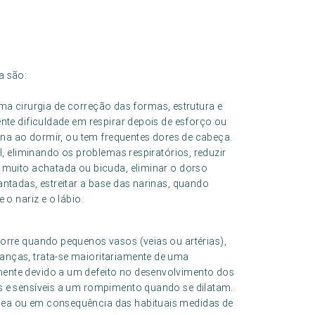
a são:
uma cirurgia de correção das formas, estrutura e
nte dificuldade em respirar depois de esforço ou
sona ao dormir, ou tem frequentes dores de cabeça.
l, eliminando os problemas respiratórios, reduzir
 muito achatada ou bicuda, eliminar o dorso
ntadas, estreitar a base das narinas, quando
 o nariz e o lábio.
orre quando pequenos vasos (veias ou artérias),
nças, trata-se maioritariamente de uma
ente devido a um defeito no desenvolvimento dos
s e sensíveis a um rompimento quando se dilatam.
ea ou em consequência das habituais medidas de