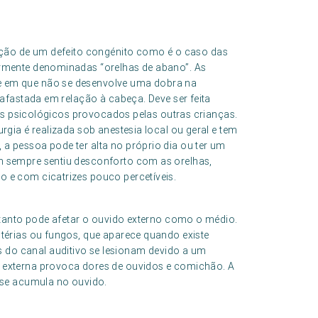
eção de um defeito congénito como é o caso das
armente denominadas “orelhas de abano”. As
e em que não se desenvolve uma dobra na
 afastada em relação à cabeça. Deve ser feita
itos psicológicos provocados pelas outras crianças.
rgia é realizada sob anestesia local ou geral e tem
a pessoa pode ter alta no próprio dia ou ter um
m sempre sentiu desconforto com as orelhas,
 e com cicatrizes pouco percetíveis.
 tanto pode afetar o ouvido externo como o médio.
ctérias ou fungos, que aparece quando existe
do canal auditivo se lesionam devido a um
 externa provoca dores de ouvidos e comichão. A
e se acumula no ouvido.