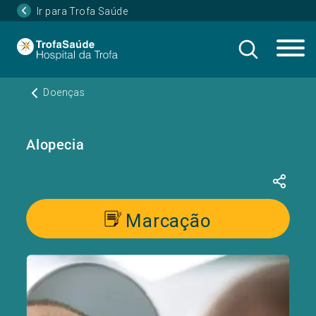
Ir para Trofa Saúde
Doenças
Alopecia
Marcação