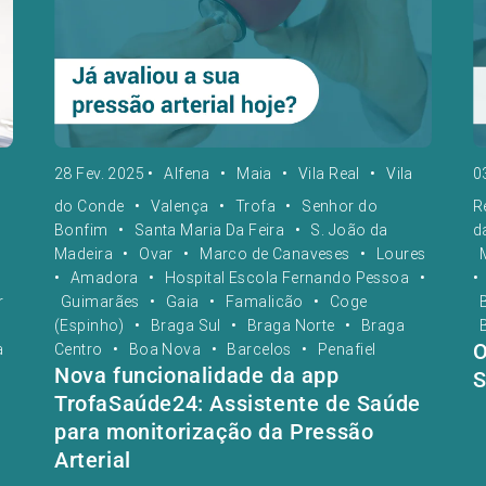
28 Fev. 2025
•
Alfena
•
Maia
•
Vila Real
•
Vila
0
do Conde
•
Valença
•
Trofa
•
Senhor do
R
Bonfim
•
Santa Maria Da Feira
•
S. João da
d
Madeira
•
Ovar
•
Marco de Canaveses
•
Loures
•
Amadora
•
Hospital Escola Fernando Pessoa
•
•
r
Guimarães
•
Gaia
•
Famalicão
•
Coge
(Espinho)
•
Braga Sul
•
Braga Norte
•
Braga
O
a
Centro
•
Boa Nova
•
Barcelos
•
Penafiel
Nova funcionalidade da app
S
TrofaSaúde24: Assistente de Saúde
para monitorização da Pressão
Arterial