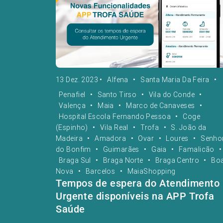
13 Dez. 2023
•
Alfena
•
Santa Maria Da Feira
•
Penafiel
•
Santo Tirso
•
Vila do Conde
•
Valença
•
Maia
•
Marco de Canaveses
•
Hospital Escola Fernando Pessoa
•
Coge
(Espinho)
•
Vila Real
•
Trofa
•
S. João da
Madeira
•
Amadora
•
Ovar
•
Loures
•
Senho
do Bonfim
•
Guimarães
•
Gaia
•
Famalicão
•
Braga Sul
•
Braga Norte
•
Braga Centro
•
Bo
Nova
•
Barcelos
•
MaiaShopping
Tempos de espera do Atendimento
Urgente disponíveis na APP Trofa
Saúde