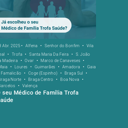
3 Abr. 2025
•
Alfena
•
Senhor do Bonfim
•
Vila
eal
•
Trofa
•
Santa Maria Da Feira
•
S. João
a Madeira
•
Ovar
•
Marco de Canaveses
•
Maia
•
Loures
•
Guimarães
•
Amadora
•
Gaia
Famalicão
•
Coge (Espinho)
•
Braga Sul
•
Braga Norte
•
Braga Centro
•
Boa Nova
•
Barcelos
•
Valença
 seu Médico de Família Trofa
aúde