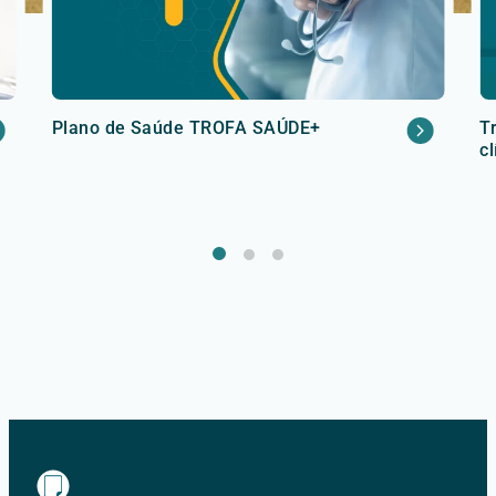
Plano de Saúde TROFA SAÚDE+
T
c