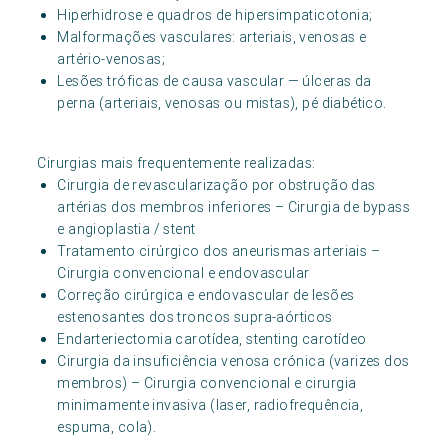
Hiperhidrose e quadros de hipersimpaticotonia;
Malformações vasculares: arteriais, venosas e
artério-venosas;
Lesões tróficas de causa vascular — úlceras da
perna (arteriais, venosas ou mistas), pé diabético.
Cirurgias mais frequentemente realizadas:
Cirurgia de revascularização por obstrução das
artérias dos membros inferiores – Cirurgia de bypass
e angioplastia / stent
Tratamento cirúrgico dos aneurismas arteriais –
Cirurgia convencional e endovascular
Correção cirúrgica e endovascular de lesões
estenosantes dos troncos supra-aórticos
Endarteriectomia carotídea, stenting carotídeo
Cirurgia da insuficiência venosa crónica (varizes dos
membros) – Cirurgia convencional e cirurgia
minimamente invasiva (laser, radiofrequência,
espuma, cola).