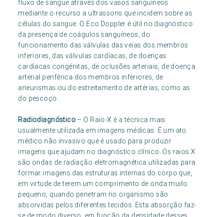
fluxo de sangue através dos vasos sanguíneos
mediante o recurso a ultrassons que incidem sobre as
células do sangue. O Eco Doppler é útil no diagnóstico
da presença de coágulos sanguíneos, do
funcionamento das válvulas das veias dos membros
inferiores, das válvulas cardíacas, de doenças
cardíacas congénitas, de oclusões arteriais, de doença
arterial periférica dos membros inferiores, de
aneurismas ou do estreitamento de artérias, como as
do pescoço.
Radiodiagnóstico
– O Raio-X é a técnica mais
usualmente utilizada em imagens médicas. É um ato
médico não invasivo que é usado para produzir
imagens que ajudam no diagnóstico clínico. Os raios X
são ondas de radiação eletromagnética utilizadas para
formar imagens das estruturas internas do corpo que,
em virtude de terem um comprimento de onda muito
pequeno, quando penetram no organismo são
absorvidas pelos diferentes tecidos. Esta absorção faz-
se de modo diverso, em função da densidade desses