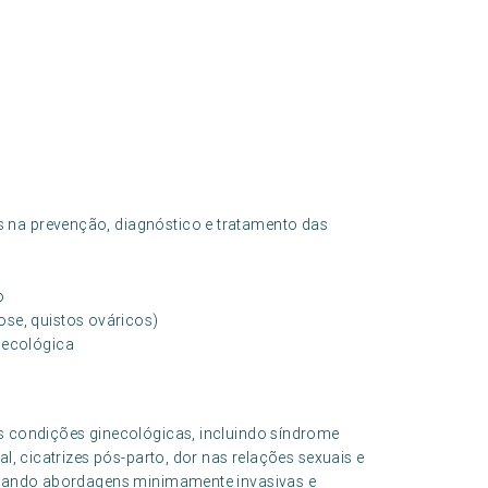
na prevenção, diagnóstico e tratamento das
o
se, quistos ováricos)
necológica
as condições ginecológicas, incluindo síndrome
al, cicatrizes pós-parto, dor nas relações sexuais e
ionando abordagens minimamente invasivas e