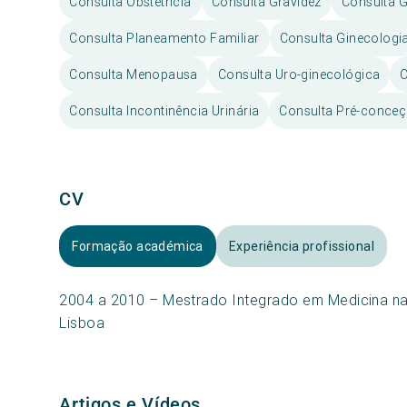
Consulta Obstetrícia
Consulta Gravidez
Consulta G
Consulta Planeamento Familiar
Consulta Ginecologi
Consulta Menopausa
Consulta Uro-ginecológica
Consulta Incontinência Urinária
Consulta Pré-conceçã
CV
Formação académica
Experiência profissional
2004 a 2010 – Mestrado Integrado em Medicina na
Lisboa
Artigos e Vídeos