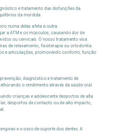
gnóstico e tratamento das disfunções da
ilíbrios da mordida.
rio numa delas afeta a outra.
gar a ATM e os músculos, causando dor de
uvidos ou cervicais. O nosso tratamento visa
eiras de relaxamento, fisioterapia ou ortodontia.
culos e articulações, promovendo conforto, função
 prevenção, diagnóstico e tratamento de
melhorando o rendimento através da saúde oral.
cluindo crianças e adolescente desportos de alta
lar, desportos de contacto ou de alto impacto,
al.
engivas e o osso de suporte dos dentes. A