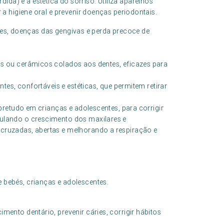
da) e a estética do sorriso. Utiliza aparelhos
r a higiene oral e prevenir doenças periodontais.
ries, doenças das gengivas e perda precoce de
os ou cerâmicos colados aos dentes, eficazes para
ntes, confortáveis e estéticas, que permitem retirar
obretudo em crianças e adolescentes, para corrigir
ulando o crescimento dos maxilares e
cruzadas, abertas e melhorando a respiração e
e bebés, crianças e adolescentes.
nto dentário, prevenir cáries, corrigir hábitos