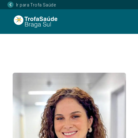
Ir para Trofa Saúde
Página Inicial
Corpo Clínico
Filipa Alves, Dr
•
•