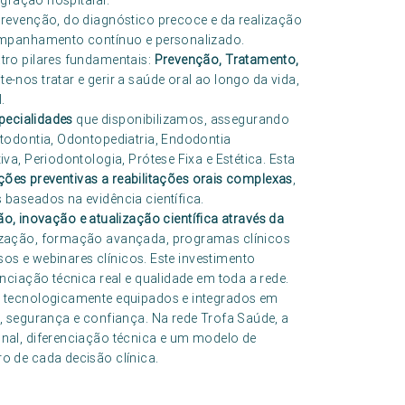
egração hospitalar.
revenção, do diagnóstico precoce e da realização
ompanhamento contínuo e personalizado.
tro pilares fundamentais:
Prevenção, Tratamento,
e-nos tratar e gerir a saúde oral ao longo da vida,
.
pecialidades
que disponibilizamos, assegurando
todontia, Odontopediatria, Endodontia
a, Periodontologia, Prótese Fixa e Estética. Esta
ções preventivas a reabilitações orais complexas
,
baseados na evidência científica.
o, inovação e atualização científica através da
ização, formação avançada, programas clínicos
ssos e webinares clínicos. Este investimento
ciação técnica real e qualidade em toda a rede.
 tecnologicamente equipados e integrados em
 segurança e confiança. Na rede Trofa Saúde, a
nal, diferenciação técnica e um modelo de
 de cada decisão clínica.