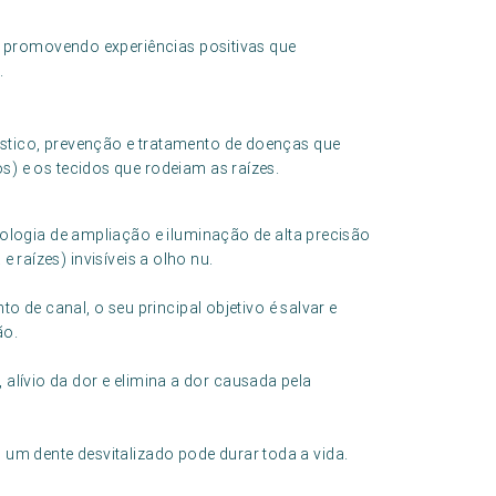
 promovendo experiências positivas que
.
stico, prevenção e tratamento de doenças que
s) e os tecidos que rodeiam as raízes.
logia de ampliação e iluminação de alta precisão
e raízes) invisíveis a olho nu.
de canal, o seu principal objetivo é salvar e
ão.
 alívio da dor e elimina a dor causada pela
, um dente desvitalizado pode durar toda a vida.