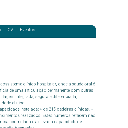
o
CV
Eventos
cossistema clínico hospitalar, onde a saúde oral é
eficia de uma articulação permanente com outras
rdagem integrada, segura e diferenciada,
idade clínica.
pacidade instalada: + de 215 cadeiras clínicas, +
endimentos realizados. Estes números refletem não
ência acumulada e a elevada capacidade de