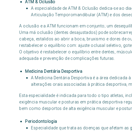
ATM & Oclusão
A especialidade de ATM & Oclusão dedica-se ao dia
Articulação Temporomandibular (ATM) e dos desequ
A oclusão e a ATM funcionam em conjunto; um desequilíb
Uma má oclusão (dentes desajustados) pode sobrecarre
cabeça, estalidos ao abrir a boca, bruxismo e dores de o
restabelecer o equilíbrio com: ajuste oclusal seletivo, got
O objetivo é restabelecer o equilíbrio entre dentes, mús
adequada e prevenção de complicações futuras.
Medicina Dentária Desportiva
A Medicina Dentária Desportiva é a área dedicada à
alterações orais associadas à prática desportiva, 
Esta especialidade é indicada para todo o tipo atletas, in
exigência muscular e posturas em prática desportiva regu
bem como desportos de alta exigência muscular e postur
Periodontologia
Especialidade que trata as doenças que afetam as g