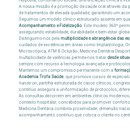
resposta, combinando escala, diferenciação clínica e int
A nossa missão é a promoção da saúde oral através da p
de tratamentos de elevada qualidade, garantindo um ac
Seguimos um modelo clínico estruturado assente em qua
Acompanhamento e Fidelização
. Este modelo 360º permit
assegurando estabilidade, durabilidade e bem-estar global
Distinguimo-nos pela
multiplicidade e abrangência das es
cuidados de excelência em áreas como Implantologia, Or
Microscópica, ATM & Oclusão, Medicina Dentária Desportiv
multiplicidade de valências permite-nos tratar
desde situa
sempre com recurso a tecnologia avançada e protocolos 
Mantemos um compromisso permanente com a
formaçã
Academia Trofa Saúde
, que promove cursos de especial
hands-on
, partilha estruturada de casos clínicos, congre
contínuo assegura a uniformização de protocolos, diferen
As consultas decorrem em ambientes clínicos modernos,
contexto hospitalar, concebidos para promover conforto,
Medicina Dentária combina proximidade, dimensão nacio
acompanhamento contínuo que coloca o cliente no centro