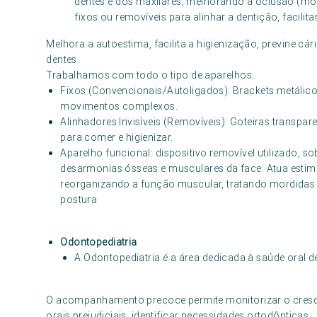
dentes e dos maxilares, melhorando a oclusão (mordi
fixos ou removíveis para alinhar a dentição, facilita
Melhora a autoestima, facilita a higienização, previne cá
dentes.
Trabalhamos com todo o tipo de aparelhos:
Fixos (Convencionais/Autoligados): Brackets metálic
movimentos complexos.
Alinhadores Invisíveis (Removíveis): Goteiras transpare
para comer e higienizar.
Aparelho funcional: dispositivo removível utilizado, s
desarmonias ósseas e musculares da face. Atua estim
reorganizando a função muscular, tratando mordidas 
postura
Odontopediatria
A Odontopediatria é a área dedicada à saúde oral d
O acompanhamento precoce permite monitorizar o crescime
orais prejudiciais, identificar necessidades ortodônticas.