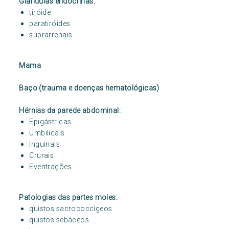
Glândulas endócrinas:
tiróide
paratiróides
suprarrenais
Mama
Baço (trauma e doenças hematológicas)
Hérnias da parede abdominal:
Epigástricas
Umbilicais
Inguinais
Crurais
Eventrações
Patologias das partes moles:
quistos sacrococcigeos
quistos sebáceos