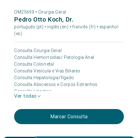
OM25699 •
Cirurgia Geral
Pedro Otto Koch, Dr.
português (pt) • inglês (en) • francês (fr) • espanhol
(es)
Consulta Cirurgia Geral
Consulta Hemorroidas/ Patologia Anal
Consulta Colorretal
Consulta Vesícula e Vias Biliares
Consulta Hepatologia/fígado
Consulta Abscessos e Corpos Estranhos
Consulta Lipomas
Ver todas
Consulta Nódulos Cutâneos e Quistos Sebáceos
Consulta Sinais Na Pele
Consulta Tiroide
Marcar Consulta
Consulta Oncológica
Consulta Esófago
Consulta Estômago/refluxo Gástrico