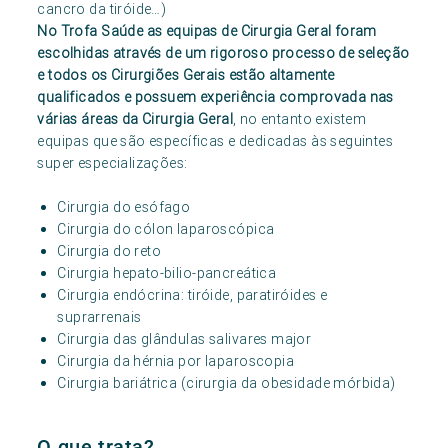
cancro da tiróide…)
No Trofa Saúde as equipas de Cirurgia Geral foram
escolhidas através de um rigoroso processo de seleção
e todos os Cirurgiões Gerais estão altamente
qualificados e possuem experiência comprovada nas
várias áreas da Cirurgia Geral
, no entanto existem
equipas que são específicas e dedicadas às seguintes
super especializações:
Cirurgia do esófago
Cirurgia do cólon laparoscópica
Cirurgia do reto
Cirurgia hepato-bilio-pancreática
Cirurgia endócrina: tiróide, paratiróides e
suprarrenais
Cirurgia das glândulas salivares major
Cirurgia da hérnia por laparoscopia
Cirurgia bariátrica (cirurgia da obesidade mórbida)
O que trata?