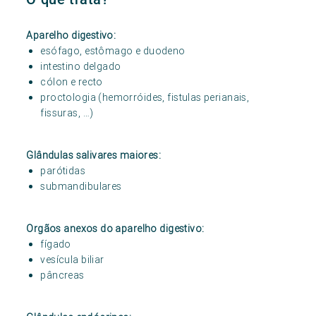
Aparelho digestivo:
esófago, estômago e duodeno
intestino delgado
cólon e recto
proctologia (hemorróides, fistulas perianais,
fissuras, …)
Glândulas salivares maiores:
parótidas
submandibulares
Orgãos anexos do aparelho digestivo:
fígado
vesícula biliar
pâncreas