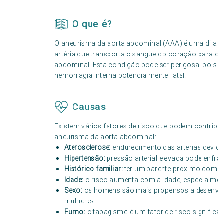
O que é?
O aneurisma da aorta abdominal (AAA) é uma dilat
artéria que transporta o sangue do coração para 
abdominal. Esta condição pode ser perigosa, poi
hemorragia interna potencialmente fatal.
Causas
Existem vários fatores de risco que podem contri
aneurisma da aorta abdominal:
Aterosclerose:
endurecimento das artérias dev
Hipertensão:
pressão arterial elevada pode enf
Histórico familiar:
ter um parente próximo com
Idade:
o risco aumenta com a idade, especialm
Sexo:
os homens são mais propensos a desenvo
mulheres
Fumo:
o tabagismo é um fator de risco signifi