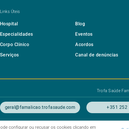
Links Úteis
Hospital
Blog
Especialidades
Eventos
Corpo Clínico
Acordos
Serviços
Canal de denúncias
Trofa Saúde Fa
geral@famalicao.trofasaude.com
+351 252 
. Pode configurar ou recusar os cookies clicando em