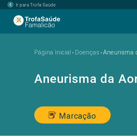
Ir para Trofa Saúde
Página Inicial
Doenças
Aneurisma 
•
•
Aneurisma da Ao
Marcação