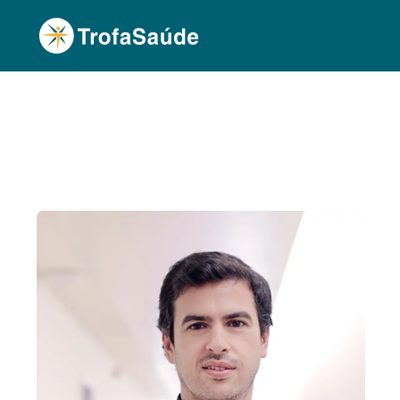
Página Inicial
Corpo Clínico
Luís Machado, 
•
•