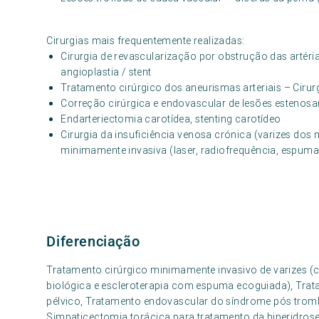
Cirurgias mais frequentemente realizadas:
Cirurgia de revascularização por obstrução das artéri
angioplastia / stent
Tratamento cirúrgico dos aneurismas arteriais – Ciru
Correção cirúrgica e endovascular de lesões estenosa
Endarteriectomia carotídea, stenting carotídeo
Cirurgia da insuficiência venosa crónica (varizes dos
minimamente invasiva (laser, radiofrequência, espuma,
Diferenciação
Tratamento cirúrgico minimamente invasivo de varizes (cir
biológica e escleroterapia com espuma ecoguiada), Tra
pélvico, Tratamento endovascular do síndrome pós trombó
Simpaticectomia torácica para tratamento da hiperidrose