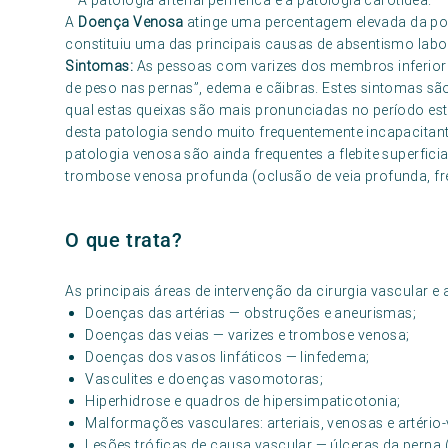
– A patologia arterial periférica e a patologia carótidea.
A
Doença Venosa
atinge uma percentagem elevada da pop
constituiu uma das principais causas de absentismo labor
Sintomas:
As pessoas com varizes dos membros inferiore
de peso nas pernas”, edema e cãibras. Estes sintomas sã
qual estas queixas são mais pronunciadas no período esti
desta patologia sendo muito frequentemente incapacitante
patologia venosa são ainda frequentes a flebite superficia
trombose venosa profunda (oclusão de veia profunda, fr
O que trata?
As principais áreas de intervenção da cirurgia vascular e 
Doenças das artérias — obstruções e aneurismas;
Doenças das veias — varizes e trombose venosa;
Doenças dos vasos linfáticos — linfedema;
Vasculites e doenças vasomotoras;
Hiperhidrose e quadros de hipersimpaticotonia;
Malformações vasculares: arteriais, venosas e artério
Lesões tróficas de causa vascular — úlceras da perna (