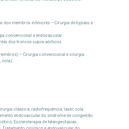
as dos membros inferiores – Cirurgia de bypass e
rgia convencional e endovascular
ntes dos troncos supra-aórticos
 membros) – Cirurgia convencional e cirurgia
 cola).
urgia clássica, radiofrequência, laser, cola
tamento endovascular do síndrome de congestão
tico, Escleroterapia de telangiectasias,
, Tratamento cirúrgico e endovascular do