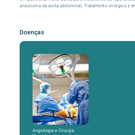
aneurisma da aorta abdominal, Tratamento cirúrgico e en
Doenças
Angiologia e Cirurgia