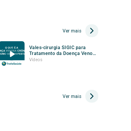
Ver mais
Vales-cirurgia SIGIC para
Tratamento da Doença Venosa
aceites no Trofa Saúde Vila
Vídeos
Real
Ver mais