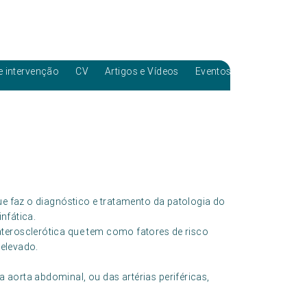
e intervenção
CV
Artigos e Vídeos
Eventos
ue faz o diagnóstico e tratamento da patologia do
infática.
terosclerótica que tem como fatores de risco
 elevado.
aorta abdominal, ou das artérias periféricas,