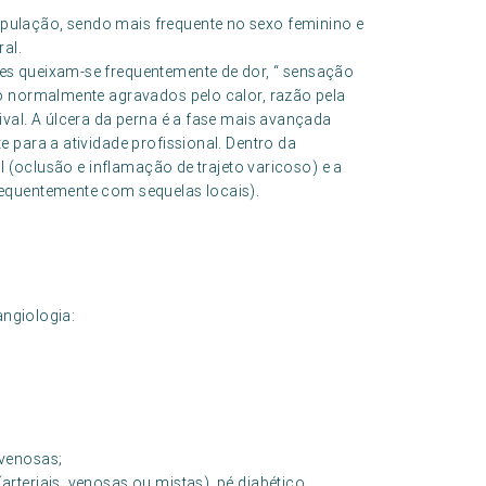
ulação, sendo mais frequente no sexo feminino e
al.
s queixam-se frequentemente de dor, “ sensação
o normalmente agravados pelo calor, razão pela
val. A úlcera da perna é a fase mais avançada
 para a atividade profissional. Dentro da
l (oclusão e inflamação de trajeto varicoso) e a
equentemente com sequelas locais).
angiologia:
-venosas;
arteriais, venosas ou mistas), pé diabético.