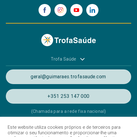
Trofa Saúde
geral@guimaraes.trofasaude.com
+351 253 147 000
(Chamada para a rede fixa nacional)
Este website utiliza cookies próprios e de terceiros para
Política de Privacidade e de Cookies
otimizar o seu funcionamento e proporcionar-lhe uma