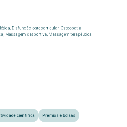
tica, Disfunção osteoarticular, Osteopatia
tica, Massagem desportiva, Massagem terapêutica
tividade científica
Prémios e bolsas