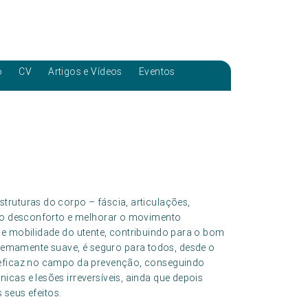
o
CV
Artigos e Vídeos
Eventos
truturas do corpo – fáscia, articulações,
r o desconforto e melhorar o movimento
 e mobilidade do utente, contribuindo para o bom
emamente suave, é seguro para todos, desde o
e eficaz no campo da prevenção, conseguindo
cas e lesões irreversíveis, ainda que depois
s seus efeitos.