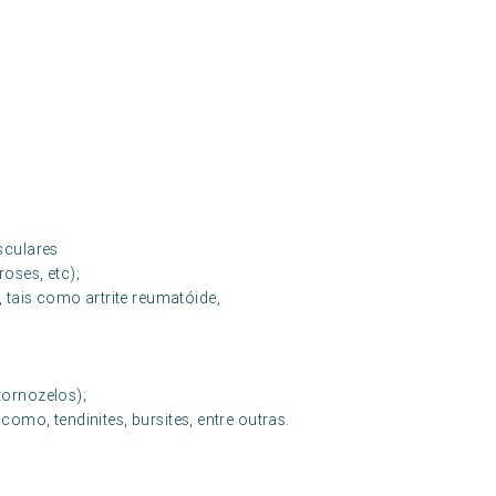
sculares
oses, etc);
tais como artrite reumatóide,
tornozelos);
como, tendinites, bursites, entre outras.