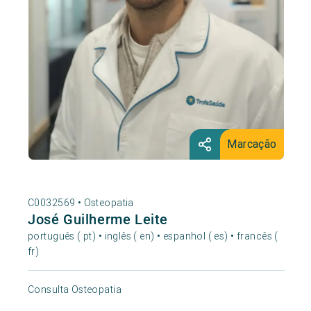
Marcação
C0032569 •
Osteopatia
José Guilherme Leite
português ( pt) • inglês ( en) • espanhol ( es) • francês (
fr)
Consulta Osteopatia