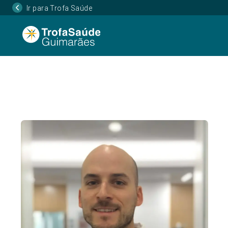
Ir para Trofa Saúde
Página Inicial
Corpo Clínico
José Guilherme
•
•