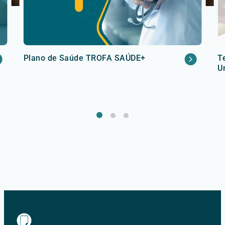
Plano de Saúde TROFA SAÚDE+
T
U