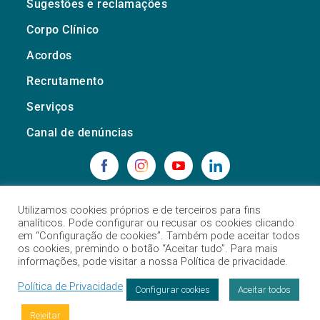
Sugestões e reclamações
Corpo Clínico
Acordos
Recrutamento
Serviços
Canal de denúncias
Utilizamos cookies próprios e de terceiros para fins
analíticos. Pode configurar ou recusar os cookies clicando
em “Configuração de cookies”. Também pode aceitar todos
os cookies, premindo o botão “Aceitar tudo”. Para mais
informações, pode visitar a nossa Política de privacidade.
Trofa Saúde Maia
Política de Privacidade
Configurar cookies
Aceitar todos
Rejeitar