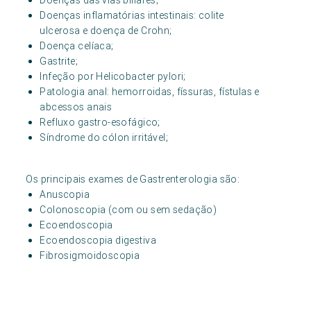
Doenças inflamatórias intestinais: colite
ulcerosa e doença de Crohn;
Doença celíaca;
Gastrite;
Infeção por Helicobacter pylori;
Patologia anal: hemorroidas, físsuras, fístulas e
abcessos anais
Refluxo gastro-esofágico;
Síndrome do cólon irritável;
Os principais exames de Gastrenterologia são:
Anuscopia
Colonoscopia (com ou sem sedação)
Ecoendoscopia
Ecoendoscopia digestiva
Fibrosigmoidoscopia