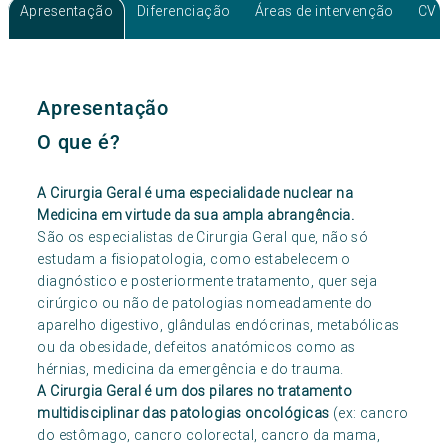
Consulta Obesidade
Apresentação
Diferenciação
Áreas de intervenção
CV
Consulta Colorretal
Consulta Pâncreas
Consulta Hepatologia/fígado
Consulta Mama/ Senologia
Apresentação
O que é?
A Cirurgia Geral é uma especialidade nuclear na
Medicina em virtude da sua ampla abrangência.
São os especialistas de Cirurgia Geral que, não só
estudam a fisiopatologia, como estabelecem o
diagnóstico e posteriormente tratamento, quer seja
cirúrgico ou não de patologias nomeadamente do
aparelho digestivo, glândulas endócrinas, metabólicas
ou da obesidade, defeitos anatómicos como as
hérnias, medicina da emergência e do trauma.
A Cirurgia Geral é um dos pilares no tratamento
multidisciplinar das patologias oncológicas
(ex: cancro
do estômago, cancro colorectal, cancro da mama,