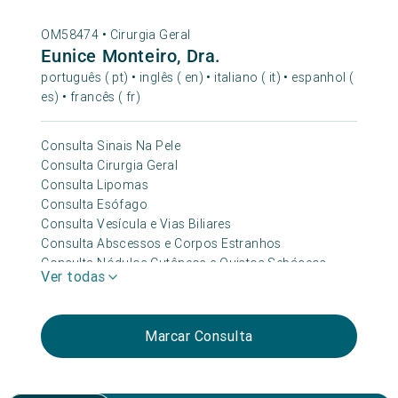
OM58474 •
Cirurgia Geral
Eunice Monteiro, Dra.
português ( pt) • inglês ( en) • italiano ( it) • espanhol (
es) • francês ( fr)
Consulta Sinais Na Pele
Consulta Cirurgia Geral
Consulta Lipomas
Consulta Esófago
Consulta Vesícula e Vias Biliares
Consulta Abscessos e Corpos Estranhos
Consulta Nódulos Cutâneos e Quistos Sebáceos
Ver todas
Consulta Estômago/refluxo Gástrico
Consulta Hérnia Abdominal
Consulta Oncológica
Marcar Consulta
Consulta Hemorroidas/ Patologia Anal
Consulta Proctologia
Consulta Tiroide