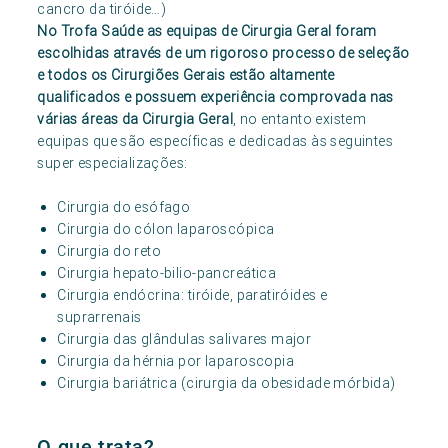
cancro da tiróide…)
No Trofa Saúde as equipas de Cirurgia Geral foram
escolhidas através de um rigoroso processo de seleção
e todos os Cirurgiões Gerais estão altamente
qualificados e possuem experiência comprovada nas
várias áreas da Cirurgia Geral
, no entanto existem
equipas que são específicas e dedicadas às seguintes
super especializações:
Cirurgia do esófago
Cirurgia do cólon laparoscópica
Cirurgia do reto
Cirurgia hepato-bilio-pancreática
Cirurgia endócrina: tiróide, paratiróides e
suprarrenais
Cirurgia das glândulas salivares major
Cirurgia da hérnia por laparoscopia
Cirurgia bariátrica (cirurgia da obesidade mórbida)
O que trata?