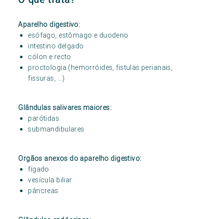
Aparelho digestivo:
esófago, estômago e duodeno
intestino delgado
cólon e recto
proctologia (hemorróides, fistulas perianais,
fissuras, …)
Glândulas salivares maiores:
parótidas
submandibulares
Orgãos anexos do aparelho digestivo:
fígado
vesícula biliar
pâncreas