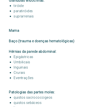
Glândulas endócrinas:
tiróide
paratiróides
suprarrenais
Mama
Baço (trauma e doenças hematológicas)
Hérnias da parede abdominal:
Epigástricas
Umbilicais
Inguinais
Crurais
Eventrações
Patologias das partes moles:
quistos sacrococcigeos
quistos sebáceos