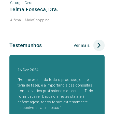
Cirurgia Geral
Telma Fonseca, Dra.
Alfena
MaiaShopping
•
Testemunhos
Ver mais
16 Dez 2024
“Foi-me explicado todo o processo, o que
teria de fazer, e a importância das consultas
com os vários profissionais da equipa. Tudo
foi impecável! Desde o anestesista até à
enfermagem, todos foram extremamente
disponíveis e atenciosos.”