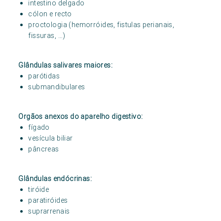
intestino delgado
cólon e recto
proctologia (hemorróides, fistulas perianais,
fissuras, …)
Glândulas salivares maiores:
parótidas
submandibulares
Orgãos anexos do aparelho digestivo:
fígado
vesícula biliar
pâncreas
Glândulas endócrinas:
tiróide
paratiróides
suprarrenais