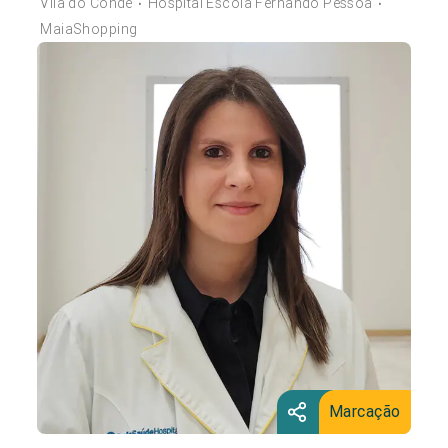
Vila do Conde
Hospital Escola Fernando Pessoa
•
•
MaiaShopping
Marcação