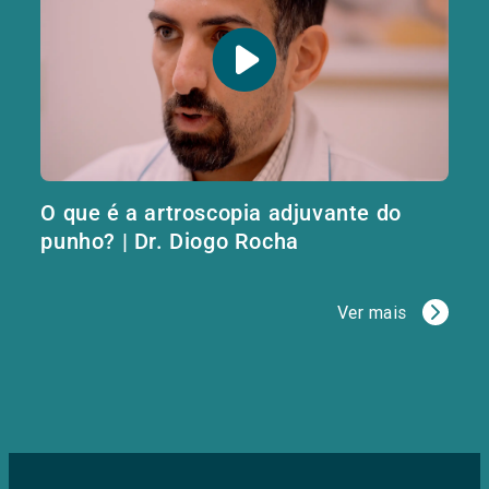
O que é a artroscopia adjuvante do
punho? | Dr. Diogo Rocha
Ver mais