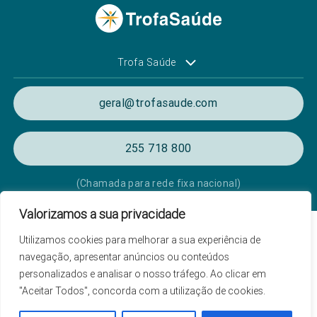
Trofa Saúde
geral@trofasaude.com
255 718 800
(Chamada para rede fixa nacional)
Valorizamos a sua privacidade
Política de Privacidade e de Cookies
Utilizamos cookies para melhorar a sua experiência de
Termos e condições de utilização
navegação, apresentar anúncios ou conteúdos
personalizados e analisar o nosso tráfego. Ao clicar em
Listagem das Unidades Hospitalares
"Aceitar Todos", concorda com a utilização de cookies.
Proteção de Dados