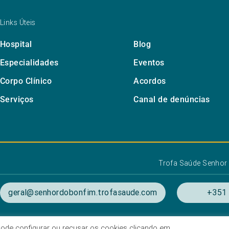
Links Úteis
Hospital
Blog
Especialidades
Eventos
Corpo Clínico
Acordos
Serviços
Canal de denúncias
Trofa Saúde Senhor
geral@senhordobonfim.trofasaude.com
+351 
. Pode configurar ou recusar os cookies clicando em