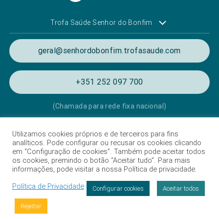
Trofa Saúde Senhor do Bonfim
geral@senhordobonfim.trofasaude.com
+351 252 097 700
(Chamada para rede fixa nacional)
Utilizamos cookies próprios e de terceiros para fins
Política de Privacidade e de Cookies
analíticos. Pode configurar ou recusar os cookies clicando
em “Configuração de cookies”. Também pode aceitar todos
Termos e condições de utilização
os cookies, premindo o botão “Aceitar tudo”. Para mais
informações, pode visitar a nossa Política de privacidade.
Listagem das Unidades Hospitalares
Política de Privacidade
Proteção de Dados
Configurar cookies
Aceitar todos
Livro de Reclamações
Rejeitar