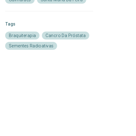
Tags
Braquiterapia
Cancro Da Próstata
Sementes Radioativas