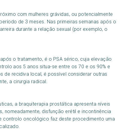
próximo com mulheres grávidas, ou potencialmente
 período de 3 meses. Nas primeiras semanas após o
rreira durante a relação sexual (por exemplo, o
 após o tratamento, é o PSA sérico, cuja elevação
ntrolo aos 5 anos situa-se entre os 70 e os 90% e
de recidiva local, é possível considerar outras
, a cirurgia radical.
cas, a braquiterapia prostática apresenta níveis
s, nomeadamente, disfunção erétil e incontinência
a de controlo oncológico faz deste procedimento uma
calizado.