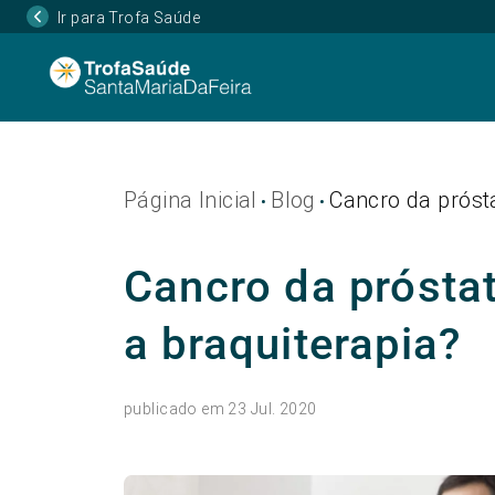
Ir para Trofa Saúde
Página Inicial
Blog
Cancro da prósta
•
•
Cancro da prósta
a braquiterapia?
publicado em 23 Jul. 2020