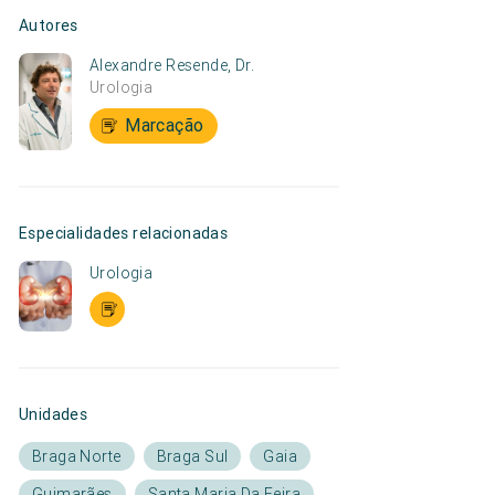
Autores
Alexandre Resende, Dr.
Urologia
Marcação
Especialidades relacionadas
Urologia
Unidades
Braga Norte
Braga Sul
Gaia
Guimarães
Santa Maria Da Feira