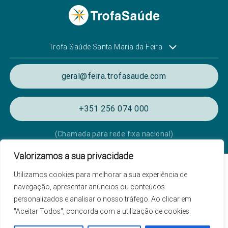
Trofa Saúde Santa Maria da Feira
geral@feira.trofasaude.com
+351 256 074 000
(Chamada para rede fixa nacional)
Valorizamos a sua privacidade
Política de Privacidade e Cookies
Utilizamos cookies para melhorar a sua experiência de
Termos e condições de utilização
navegação, apresentar anúncios ou conteúdos
personalizados e analisar o nosso tráfego. Ao clicar em
Listagem das Unidades Hospitalares
"Aceitar Todos", concorda com a utilização de cookies.
Proteção de Dados