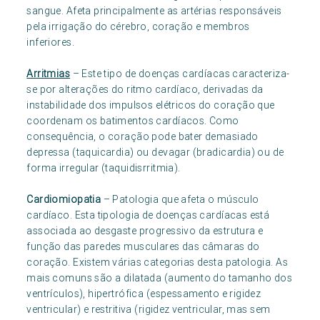
sangue. Afeta principalmente as artérias responsáveis
pela irrigação do cérebro, coração e membros
inferiores.
Arritmias
– Este tipo de doenças cardíacas caracteriza-
se por alterações do ritmo cardíaco, derivadas da
instabilidade dos impulsos elétricos do coração que
coordenam os batimentos cardíacos. Como
consequência, o coração pode bater demasiado
depressa (taquicardia) ou devagar (bradicardia) ou de
forma irregular (taquidisrritmia).
Cardiomiopatia
– Patologia que afeta o músculo
cardíaco. Esta tipologia de doenças cardíacas está
associada ao desgaste progressivo da estrutura e
função das paredes musculares das câmaras do
coração. Existem várias categorias desta patologia. As
mais comuns são a dilatada (aumento do tamanho dos
ventrículos), hipertrófica (espessamento e rigidez
ventricular) e restritiva (rigidez ventricular, mas sem